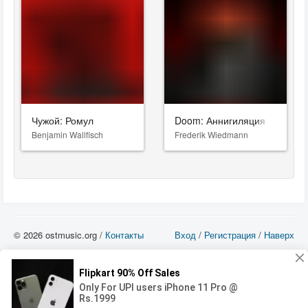
Чужой: Ромул
Doom: Аннигиляция
Benjamin Wallfisch
Frederik Wiedmann
© 2026 ostmusic.org /
Контакты
Вход
/
Регистрация
/
Наверх
Все аудио материалы являются собственностью их изготовителя (владельца
прав) и охраняются Законом «Об авторском праве и смежных правах». Вы
можете использовать такие материалы только в том в случае, если
использование производится с ознакомительными целями - для прочих целей
вы должны приобрести лицензионную запись.