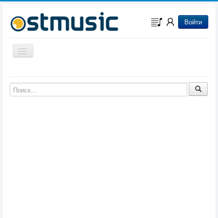
Войти
Включить/выключить навигацию
Музыка из игр
Музыка из фильмов
Музыка из мультфильмов
Музыка из сериалов
Музыка из аниме