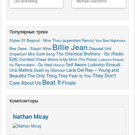
Leo Birenberg
Michael Giacchino
Популярные треки
Styles Of Beyond - Nine Thou (superstars Remix)
Your Best Nightmare
Billie Jean
Bee Gees - Stayin' Alive
Disposal Unit
The Chemical Brothers - Go (Radio
(Imperium Mix)
Earth Song
Edit)
Cornfield Chase
Where Is My Mind (The Pixies)
Ludovico Einaudi -
Self Aware
Ludovico Einaudi -
Rammstein - Du Hast
Fly
Horizon
Lana Del Rey – Young and
Una Mattina
Death by Glamour
They Don't
Beautiful
The Only Thing They Fear Is You
Beat It
Care About Us
Finale
Композиторы
Nathan Micay