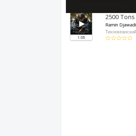
2500 Tons
Ramin Djawad
Тихоокеански
1:05