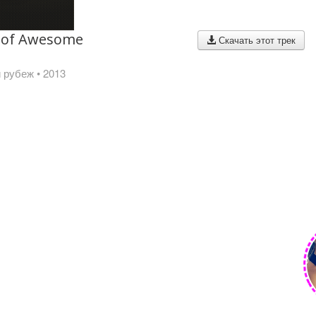
 of Awesome
Скачать этот трек
i
й рубеж
• 2013