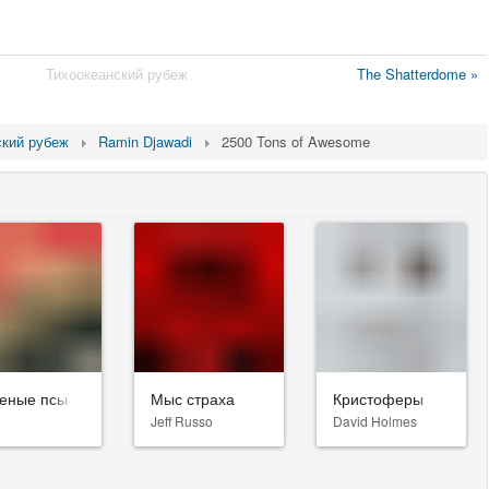
Тихоокеанский рубеж
The Shatterdome »
ский рубеж
Ramin Djawadi
2500 Tons of Awesome
еные псы
Мыс страха
Кристоферы
Jeff Russo
David Holmes