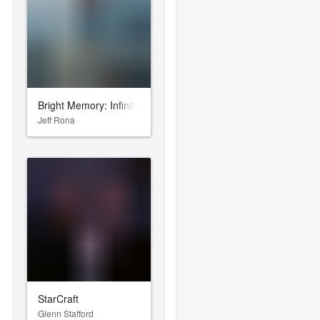
Bright Memory: Infinite
Jeff Rona
StarCraft
Glenn Stafford