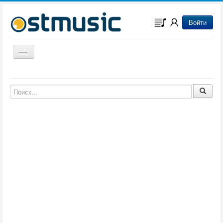
Войти
Включить/выключить навигацию
Музыка из игр
Музыка из фильмов
Музыка из мультфильмов
Музыка из сериалов
Музыка из аниме