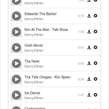
Danny Elfman
Edwardo The Barber
3:19
Danny Elfman
Kim At The Mall - Talk Show
1:45
Danny Elfman
Cloth World
0:51
Danny Elfman
The Heist
2:53
Danny Elfman
The Tide Chages - Kim Spies - Edward's Rage
3:30
Danny Elfman
Ice Dance
1:47
Danny Elfman
Confrontation