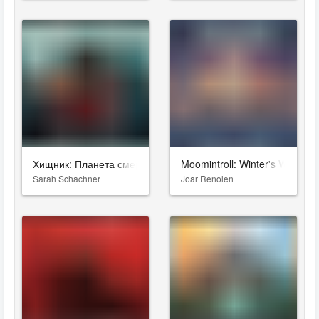
Хищник: Планета смерти
Moomintroll: Winter's Warmth
Sarah Schachner
Joar Renolen