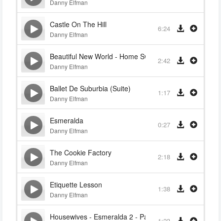
Danny Elfman
Castle On The Hill
6:24
Danny Elfman
Beautiful New World - Home Sweet Home
2:42
Danny Elfman
Ballet De Suburbia (Suite)
1:17
Danny Elfman
Esmeralda
0:27
Danny Elfman
The Cookie Factory
2:18
Danny Elfman
Etiquette Lesson
1:38
Danny Elfman
Housewives - Esmeralda 2 - Paper Dolls
1:23