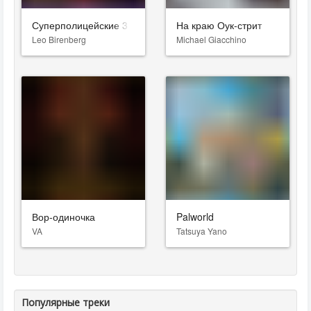
Суперполицейские 3
На краю Оук-стрит
Leo Birenberg
Michael Giacchino
Вор-одиночка
Palworld
VA
Tatsuya Yano
Популярные треки