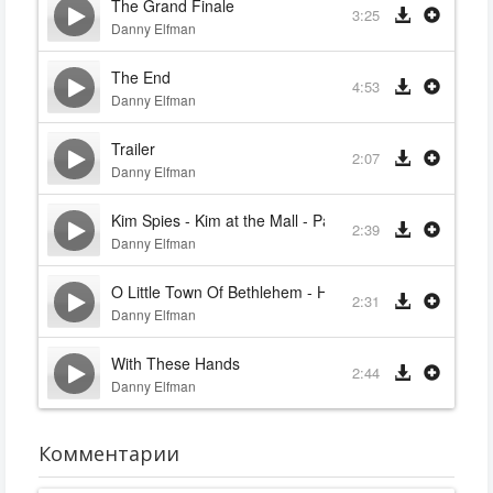
The Grand Finale
3:25
Danny Elfman
The End
4:53
Danny Elfman
Trailer
2:07
Danny Elfman
Kim Spies - Kim at the Mall - Paranoia (Alternates)
2:39
Danny Elfman
O Little Town Of Bethlehem - Hark! The Herald Angels
2:31
Danny Elfman
With These Hands
2:44
Danny Elfman
Комментарии