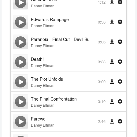
1:12
Danny Elfman
Edward's Rampage
0:36
Danny Elfman
Paranoia - Final Cut - Devil Bush
3:06
Danny Elfman
Death!
3:33
Danny Elfman
The Plot Unfolds
3:00
Danny Elfman
The Final Confrontation
3:10
Danny Elfman
Farewell
2:46
Danny Elfman