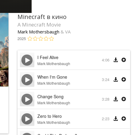
Minecraft в кино
A Minecraft Movie
Mark Mothersbaugh
& VA
2025
I Feel Alive
4:06
Mark Mothersbaugh
When I'm Gone
3:24
Mark Mothersbaugh
Change Song
3:28
Mark Mothersbaugh
Zero to Hero
2:23
Mark Mothersbaugh