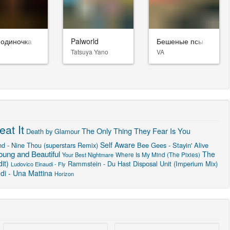
-одиночка
Palworld
Бешеные псы
Tatsuya Yano
VA
eat It
The Only Thing They Fear Is You
Death by Glamour
Self Aware
d - Nine Thou (superstars Remix)
Bee Gees - Stayin' Alive
ung and Beautiful
The
Where Is My Mind (The Pixies)
Your Best Nightmare
it)
Rammstein - Du Hast
Disposal Unit (Imperium Mix)
Ludovico Einaudi - Fly
di - Una Mattina
Horizon