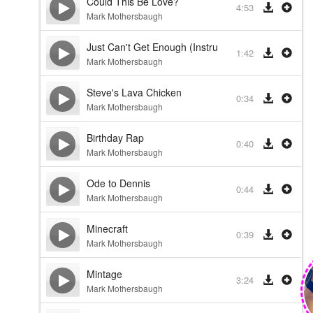
Could This Be Love?
4:53
Mark Mothersbaugh
Just Can't Get Enough (Instrumental Version)
1:42
Mark Mothersbaugh
Steve's Lava Chicken
0:34
Mark Mothersbaugh
Birthday Rap
0:40
Mark Mothersbaugh
Ode to Dennis
0:44
Mark Mothersbaugh
Minecraft
0:39
Mark Mothersbaugh
Mintage
3:24
Mark Mothersbaugh