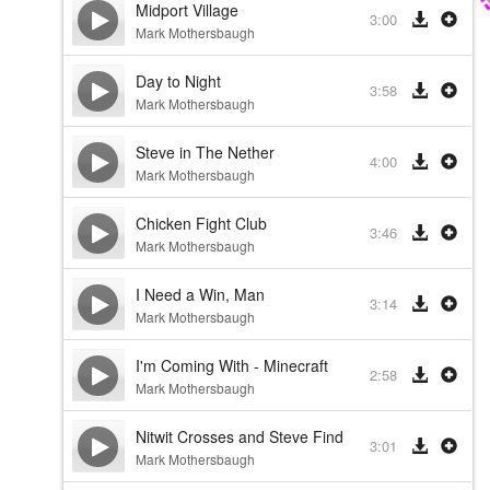
Midport Village
3:00
Mark Mothersbaugh
Day to Night
3:58
Mark Mothersbaugh
Steve in The Nether
4:00
Mark Mothersbaugh
Chicken Fight Club
3:46
Mark Mothersbaugh
I Need a Win, Man
3:14
Mark Mothersbaugh
I'm Coming With - Minecraft
2:58
Mark Mothersbaugh
Nitwit Crosses and Steve Finds - Minecraft
3:01
Mark Mothersbaugh