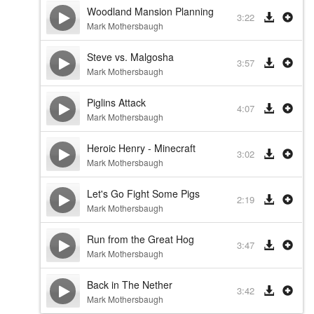
Woodland Mansion Planning
3:22
Mark Mothersbaugh
Steve vs. Malgosha
3:57
Mark Mothersbaugh
Piglins Attack
4:07
Mark Mothersbaugh
Heroic Henry - Minecraft
3:02
Mark Mothersbaugh
Let's Go Fight Some Pigs
2:19
Mark Mothersbaugh
Run from the Great Hog
3:47
Mark Mothersbaugh
Back in The Nether
3:42
Mark Mothersbaugh