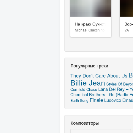
На краю Оук-стрит
Вор
Michael Giacchino
VA
Популярные треки
B
They Don't Care About Us
Billie Jean
Styles Of Beyon
Lana Del Rey – Yo
Cornfield Chase
Chemical Brothers - Go (Radio Ed
Finale
Ludovico Einau
Earth Song
Композиторы