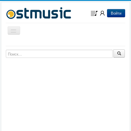
Войти
Включить/выключить навигацию
Музыка из игр
Музыка из фильмов
Музыка из мультфильмов
Музыка из сериалов
Музыка из аниме