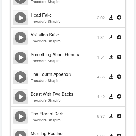
Theodore Shapiro
Head Fake
2:02
Theodore Shapiro
Visitation Suite
1:31
Theodore Shapiro
Something About Gemma
1:51
Theodore Shapiro
The Fourth Appendix
4:55
Theodore Shapiro
Beast With Two Backs
4:49
Theodore Shapiro
The Eternal Dark
5:37
Theodore Shapiro
Morning Routine
2:36