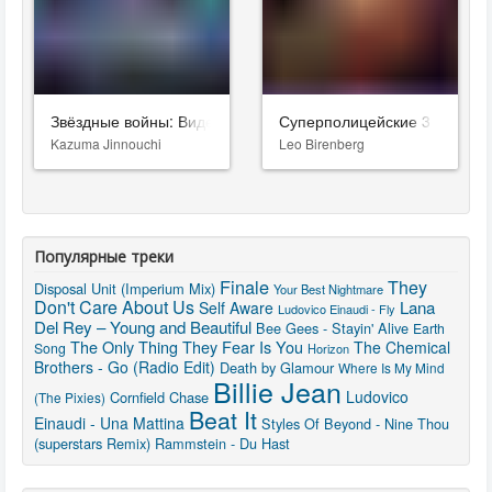
Звёздные войны: Видения. Девятый джедай
Суперполицейские 3
Kazuma Jinnouchi
Leo Birenberg
Популярные треки
Finale
They
Disposal Unit (Imperium Mix)
Your Best Nightmare
Don't Care About Us
Lana
Self Aware
Ludovico Einaudi - Fly
Del Rey – Young and Beautiful
Bee Gees - Stayin' Alive
Earth
The Only Thing They Fear Is You
The Chemical
Song
Horizon
Brothers - Go (Radio Edit)
Death by Glamour
Where Is My Mind
Billie Jean
Ludovico
Cornfield Chase
(The Pixies)
Beat It
Einaudi - Una Mattina
Styles Of Beyond - Nine Thou
(superstars Remix)
Rammstein - Du Hast