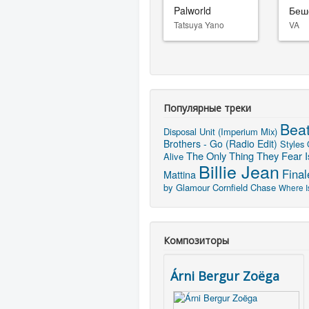
Palworld
Беш
Tatsuya Yano
VA
Популярные треки
Beat
Disposal Unit (Imperium Mix)
Brothers - Go (Radio Edit)
Styles 
The Only Thing They Fear I
Alive
Billie Jean
Final
Mattina
by Glamour
Cornfield Chase
Where I
Композиторы
Árni Bergur Zoëga