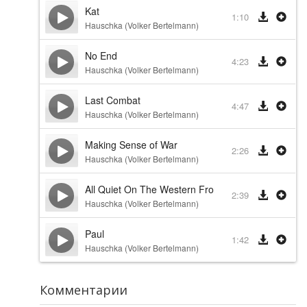
Kat
1:10
Hauschka (Volker Bertelmann)
No End
4:23
Hauschka (Volker Bertelmann)
Last Combat
4:47
Hauschka (Volker Bertelmann)
Making Sense of War
2:26
Hauschka (Volker Bertelmann)
All Quiet On The Western Front
2:39
Hauschka (Volker Bertelmann)
Paul
1:42
Hauschka (Volker Bertelmann)
Комментарии