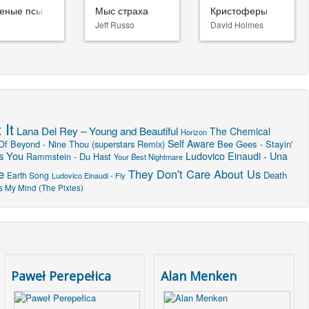
еные псы
Мыс страха
Кристоферы
Jeff Russo
David Holmes
 It
Lana Del Rey – Young and Beautiful
The Chemical
Horizon
Self Aware
Of Beyond - Nine Thou (superstars Remix)
Bee Gees - Stayin'
s You
Ludovico Einaudi - Una
Rammstein - Du Hast
Your Best Nightmare
e
They Don't Care About Us
Death
Earth Song
Ludovico Einaudi - Fly
s My Mind (The Pixies)
Paweł Perepełica
Alan Menken