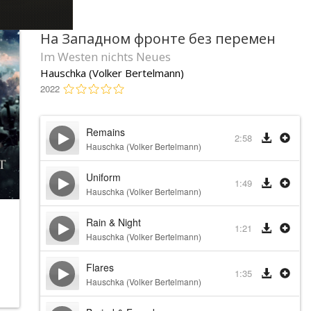
На Западном фронте без перемен
Im Westen nichts Neues
Hauschka (Volker Bertelmann)
2022
Remains
2:58
Hauschka (Volker Bertelmann)
Uniform
1:49
Hauschka (Volker Bertelmann)
Rain & Night
1:21
Hauschka (Volker Bertelmann)
Flares
1:35
Hauschka (Volker Bertelmann)