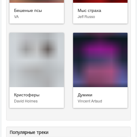
Бешеные псы
Мыс страха
VA
Jeff Russo
Кристоферы
Думики
David Holmes
Vincent Artaud
Популярные треки