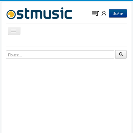
Войти
Включить/выключить навигацию
Музыка из игр
Музыка из фильмов
Музыка из мультфильмов
Музыка из сериалов
Музыка из аниме