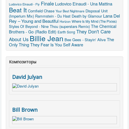
Finale
Ludovico Einaudi - Una Mattina
Ludovico Einaudi - Fly
Beat It
Cornfield Chase
Disposal Unit
Your Best Nightmare
Lana Del
(Imperium Mix)
Rammstein - Du Hast
Death by Glamour
Rey – Young and Beautiful
Horizon
Where Is My Mind (The Pixies)
The Chemical
Styles Of Beyond - Nine Thou (superstars Remix)
They Don't Care
Brothers - Go (Radio Edit)
Earth Song
Billie Jean
About Us
The
Bee Gees - Stayin' Alive
Only Thing They Fear Is You
Self Aware
Композиторы
David Julyan
Bill Brown