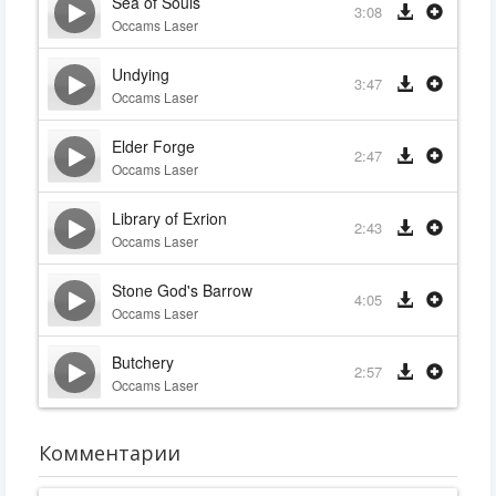
Sea of Souls
3:08
Occams Laser
Undying
3:47
Occams Laser
Elder Forge
2:47
Occams Laser
Library of Exrion
2:43
Occams Laser
Stone God's Barrow
4:05
Occams Laser
Butchery
2:57
Occams Laser
Комментарии