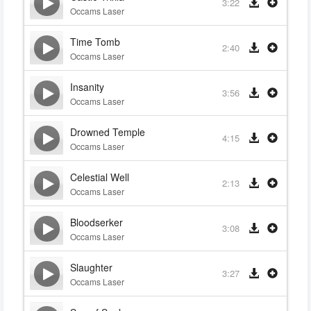
3:22
Occams Laser
Time Tomb
2:40
Occams Laser
Insanity
3:56
Occams Laser
Drowned Temple
4:15
Occams Laser
Celestial Well
2:13
Occams Laser
Bloodserker
3:08
Occams Laser
Slaughter
3:27
Occams Laser