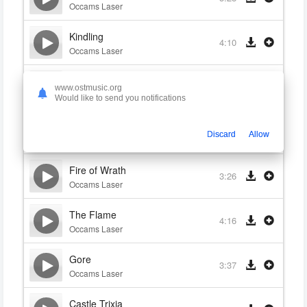
Occams Laser
Kindling
4:10
Occams Laser
Holy City of Nox
3:33
www.ostmusic.org
Occams Laser
Would like to send you notifications
Arxix Gate
4:14
Discard
Allow
Occams Laser
Fire of Wrath
3:26
Occams Laser
The Flame
4:16
Occams Laser
Gore
3:37
Occams Laser
Castle Trixia