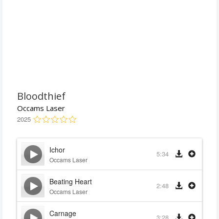
Bloodthief
Occams Laser
2025
Ichor
5:34
Occams Laser
Beating Heart
2:48
Occams Laser
Carnage
3:28