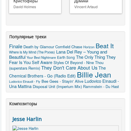
Кристоферы
Думики
David Holmes
Vincent Artaud
Популярные треки
Beat It
Finale
Death by Glamour
Cornfield Chase
Horizon
Lana Del Rey – Young and
Where Is My Mind (The Pixies)
Beautiful
The Only Thing They
Earth Song
Your Best Nightmare
Fear Is You
Self Aware
Styles Of Beyond - Nine Thou
They Don't Care About Us
The
(superstars Remix)
Billie Jean
Chemical Brothers - Go (Radio Edit)
Ludovico Einaudi -
Bee Gees - Stayin' Alive
Ludovico Einaudi - Fly
Una Mattina
Disposal Unit (Imperium Mix)
Rammstein - Du Hast
Композиторы
Jesse Harlin