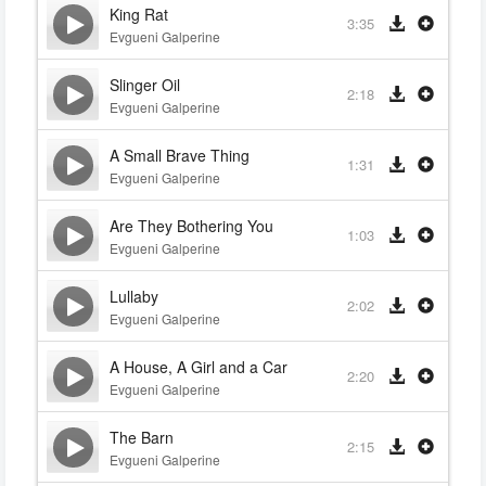
King Rat
3:35
Evgueni Galperine
Slinger Oil
2:18
Evgueni Galperine
A Small Brave Thing
1:31
Evgueni Galperine
Are They Bothering You
1:03
Evgueni Galperine
Lullaby
2:02
Evgueni Galperine
A House, A Girl and a Car
2:20
Evgueni Galperine
The Barn
2:15
Evgueni Galperine