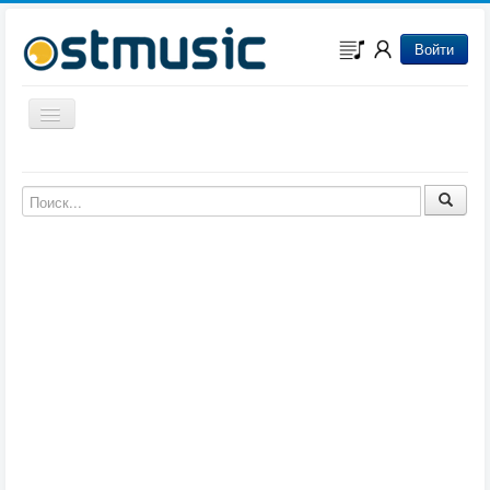
Войти
Включить/выключить навигацию
Музыка из игр
Музыка из фильмов
Музыка из мультфильмов
Музыка из сериалов
Музыка из аниме