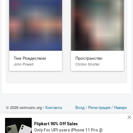
Тем Рождеством
Пространство
John Powell
Clinton Shorter
© 2026 ostmusic.org /
Контакты
Вход
/
Регистрация
/
Наверх
Все аудио материалы являются собственностью их изготовителя (владельца
прав) и охраняются Законом «Об авторском праве и смежных правах». Вы
можете использовать такие материалы только в том в случае, если
использование производится с ознакомительными целями - для прочих целей