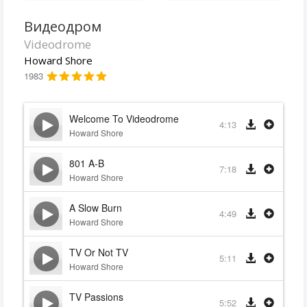
Видеодром
Videodrome
Howard Shore
1983
Welcome To Videodrome
4:13
Howard Shore
801 A-B
7:18
Howard Shore
A Slow Burn
4:49
Howard Shore
TV Or Not TV
5:11
Howard Shore
TV Passions
5:52