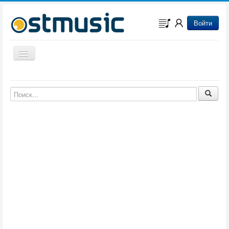
Войти
Включить/выключить навигацию
Музыка из игр
Музыка из фильмов
Музыка из мультфильмов
Музыка из сериалов
Музыка из аниме