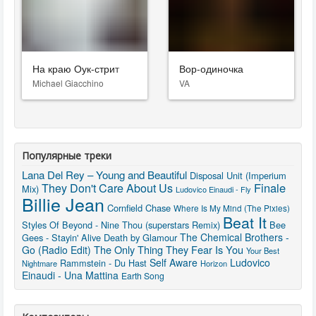
На краю Оук-стрит
Вор-одиночка
Michael Giacchino
VA
Популярные треки
Lana Del Rey – Young and Beautiful
Disposal Unit (Imperium
They Don't Care About Us
Finale
Mix)
Ludovico Einaudi - Fly
Billie Jean
Cornfield Chase
Where Is My Mind (The Pixies)
Beat It
Styles Of Beyond - Nine Thou (superstars Remix)
Bee
The Chemical Brothers -
Gees - Stayin' Alive
Death by Glamour
The Only Thing They Fear Is You
Go (Radio Edit)
Your Best
Self Aware
Ludovico
Rammstein - Du Hast
Nightmare
Horizon
Einaudi - Una Mattina
Earth Song