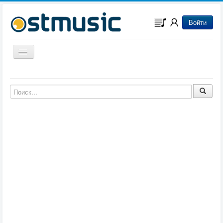
Войти
Включить/выключить навигацию
Музыка из игр
Музыка из фильмов
Музыка из мультфильмов
Музыка из сериалов
Музыка из аниме