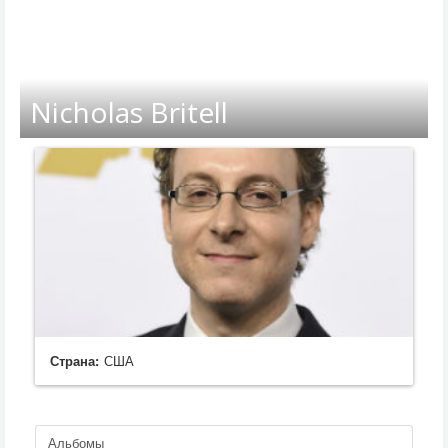
Nicholas Britell
Страна:
США
Альбомы