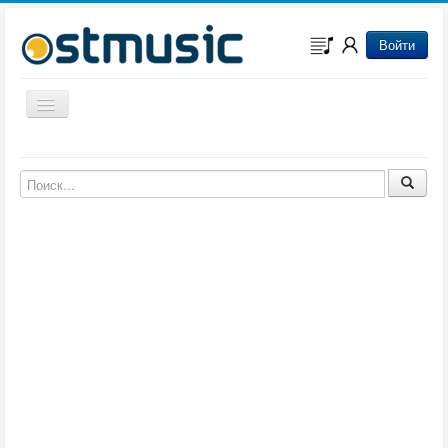
Войти
Включить/выключить навигацию
Музыка из игр
Музыка из фильмов
Музыка из мультфильмов
Музыка из сериалов
Музыка из аниме