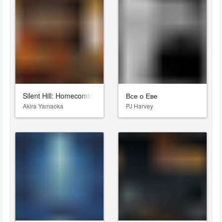
Silent Hill: Homecoming
Все о Еве
Akira Yamaoka
PJ Harvey