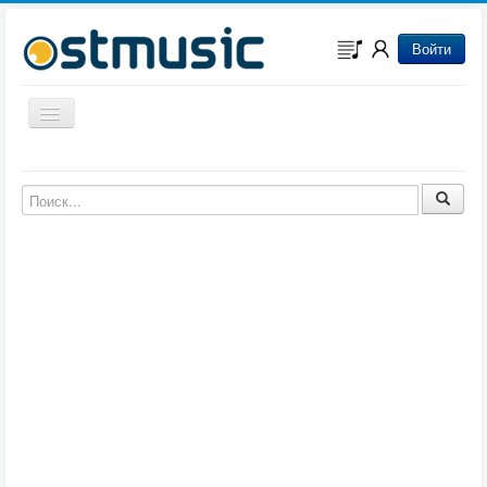
Войти
Включить/выключить навигацию
Музыка из игр
Музыка из фильмов
Музыка из мультфильмов
Музыка из сериалов
Музыка из аниме