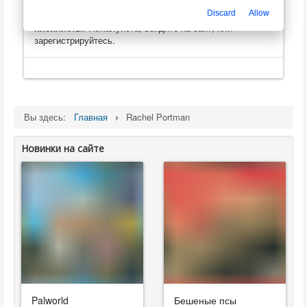
Только зарегистрированные пользователи могут
Discard
Allow
оценивать, оставлять комментарии, создавать
плейлисты
. Пожалуйста, войдите на сайт, или
зарегистрируйтесь.
Вы здесь:
Главная
Rachel Portman
Новинки на сайте
Palworld
Бешеные псы