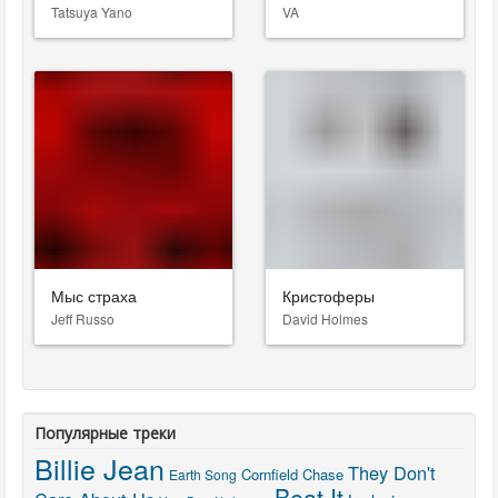
Tatsuya Yano
VA
Мыс страха
Кристоферы
Jeff Russo
David Holmes
Популярные треки
Billie Jean
They Don't
Cornfield Chase
Earth Song
Beat It