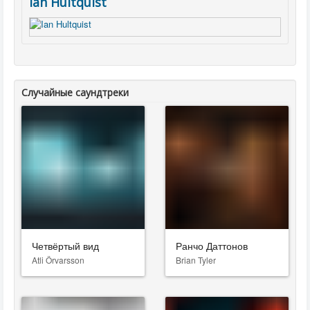
Ian Hultquist
Случайные саундтреки
Четвёртый вид
Ранчо Даттонов
Atli Örvarsson
Brian Tyler