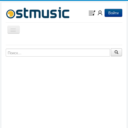
Войти
Включить/выключить навигацию
Музыка из игр
Музыка из фильмов
Музыка из мультфильмов
Музыка из сериалов
Музыка из аниме