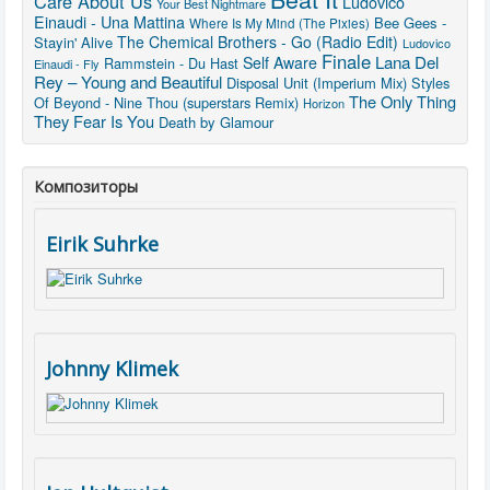
Care About Us
Ludovico
Your Best Nightmare
Einaudi - Una Mattina
Bee Gees -
Where Is My Mind (The Pixies)
The Chemical Brothers - Go (Radio Edit)
Stayin' Alive
Ludovico
Finale
Lana Del
Self Aware
Rammstein - Du Hast
Einaudi - Fly
Rey – Young and Beautiful
Disposal Unit (Imperium Mix)
Styles
The Only Thing
Of Beyond - Nine Thou (superstars Remix)
Horizon
They Fear Is You
Death by Glamour
Композиторы
Eirik Suhrke
Johnny Klimek