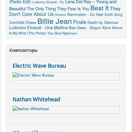
Lana Del Rey – Young and
(Radio Edit)
Ludovico Einaudi - Fly
Beat It
They
Beautiful
The Only Thing They Fear Is You
Don't Care About Us
Rammstein - Du Hast
Earth Song
Horizon
Billie Jean
Finale
Cornfield Chase
Death by Glamour
Ludovico Einaudi - Una Mattina
Bee Gees - Stayin' Alive
Where
Is My Mind (The Pixies)
Your Best Nightmare
Композиторы
Electric Wave Bureau
Nathan Whitehead