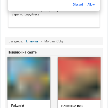
Только зарегистрированные пользователи могут
Discard
Allow
оценивать, оставлять комментарии, создавать
плейлисты
. Пожалуйста, войдите на сайт, или
зарегистрируйтесь.
Вы здесь:
Главная
Morgan Kibby
Новинки на сайте
Palworld
Бешеные псы