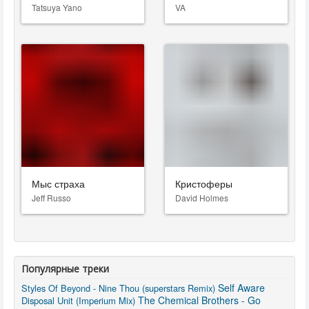
Tatsuya Yano
VA
Мыс страха
Кристоферы
Jeff Russo
David Holmes
Популярные треки
Self Aware
Styles Of Beyond - Nine Thou (superstars Remix)
The Chemical Brothers - Go
Disposal Unit (Imperium Mix)