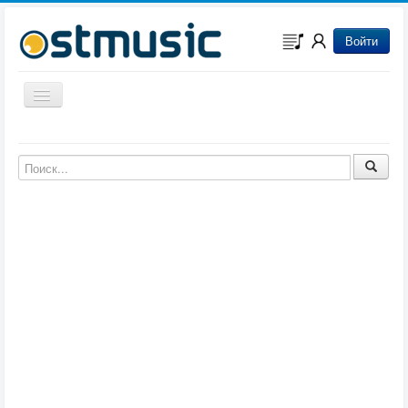
Войти
Включить/выключить навигацию
Музыка из игр
Музыка из фильмов
Музыка из мультфильмов
Музыка из сериалов
Музыка из аниме