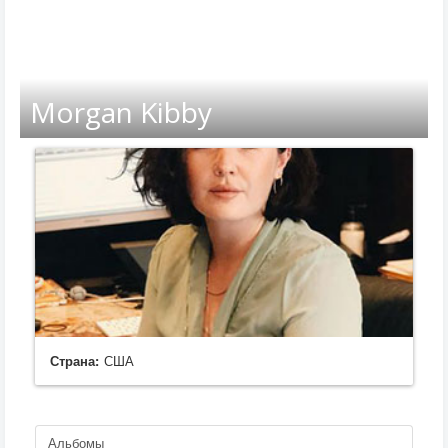
Morgan Kibby
Страна:
США
Альбомы