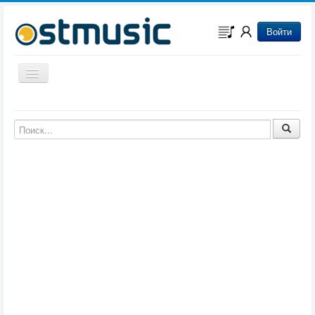
Войти
Включить/выключить навигацию
Музыка из игр
Музыка из фильмов
Музыка из мультфильмов
Музыка из сериалов
Музыка из аниме