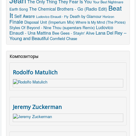
Jean
The Only Thing They Fear Is You
Your Best Nightmare
Beat
The Chemical Brothers - Go (Radio Edit)
Earth Song
It
Self Aware
Death by Glamour
Ludovico Einaudi - Fly
Horizon
Finale
Disposal Unit (Imperium Mix)
Where Is My Mind (The Pixies)
Ludovico
Styles Of Beyond - Nine Thou (superstars Remix)
Lana Del Rey –
Einaudi - Una Mattina
Bee Gees - Stayin' Alive
Young and Beautiful
Cornfield Chase
Композиторы
Rodolfo Matulich
Jeremy Zuckerman