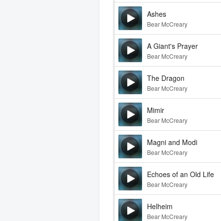
Ashes
Bear McCreary
A Giant's Prayer
Bear McCreary
The Dragon
Bear McCreary
Mimir
Bear McCreary
Magni and Modi
Bear McCreary
Echoes of an Old Life
Bear McCreary
Helheim
Bear McCreary