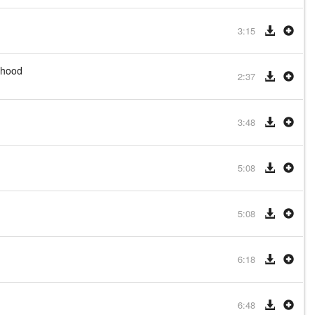
3:15
dhood
2:37
3:48
5:08
5:08
6:18
6:48