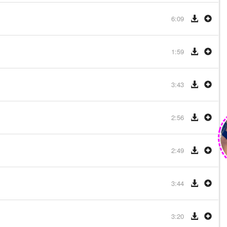
6:09
1:59
3:43
2:56
2:49
3:44
3:20