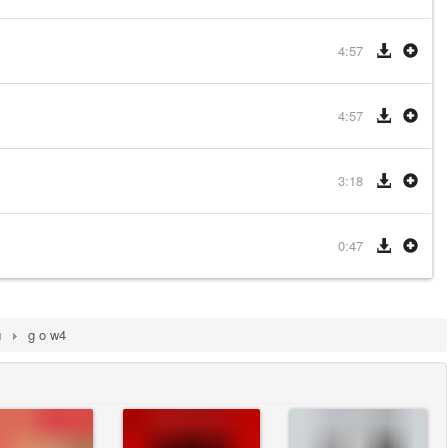
4:57
4:57
3:18
0:47
ы
g o w4