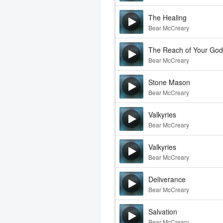
The Healing
Bear McCreary
The Reach of Your Go
Bear McCreary
Stone Mason
Bear McCreary
Valkyries
Bear McCreary
Valkyries
Bear McCreary
Deliverance
Bear McCreary
Salvation
Bear McCreary