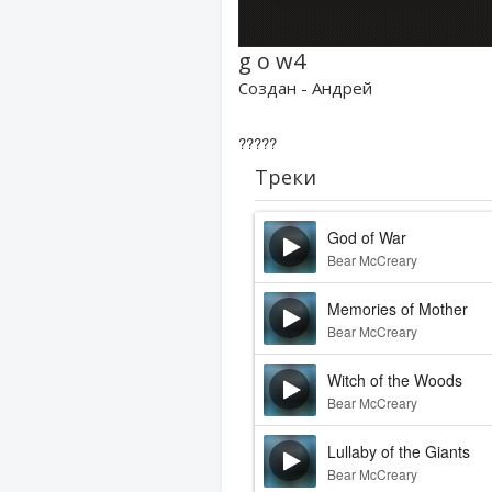
g o w4
Создан - Андрей
?????
Треки
God of War
Bear McCreary
Memories of Mother
Bear McCreary
Witch of the Woods
Bear McCreary
Lullaby of the Giants
Bear McCreary