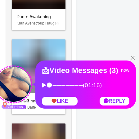
Dune: Awakening
Knut Avenstroup Haugen
Голый пистолет
Lorne Balfe