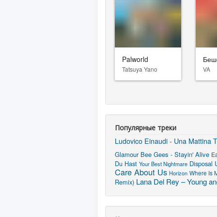
Palworld
Беш
Tatsuya Yano
VA
Популярные треки
Ludovico Einaudi - Una Mattina
T
Glamour
Bee Gees - Stayin' Alive
E
Du Hast
Disposal 
Your Best Nightmare
Care About Us
Horizon
Where Is M
Lana Del Rey – Young and
Remix)