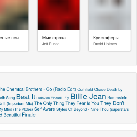
еные псы
Мыс страха
Кристоферы
Jeff Russo
David Holmes
he Chemical Brothers - Go (Radio Edit)
Cornfield Chase
Death by
Billie Jean
Beat It
Rammstein -
arth Song
Ludovico Einaudi - Fly
They Don't
The Only Thing They Fear Is You
Unit (Imperium Mix)
Self Aware
Styles Of Beyond - Nine Thou (superstars
y Mind (The Pixies)
Finale
 Beautiful