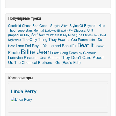
Популярные треки
Cornfield Chase
Bee Gees - Stayin' Alive
Styles Of Beyond - Nine
Thou (superstars Remix)
Disposal Unit
Ludovico Einaudi - Fly
Self Aware
(Imperium Mix)
Where Is My Mind (The Pixies)
Your Best
The Only Thing They Fear Is You
Rammstein - Du
Nightmare
Beat It
Lana Del Rey – Young and Beautiful
Hast
Horizon
Billie Jean
Finale
Death by Glamour
Earth Song
They Don't Care About
Ludovico Einaudi - Una Mattina
Us
The Chemical Brothers - Go (Radio Edit)
Композиторы
Linda Perry