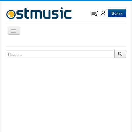
Войти
Включить/выключить навигацию
Музыка из игр
Музыка из фильмов
Музыка из мультфильмов
Музыка из сериалов
Музыка из аниме