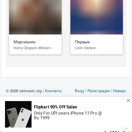
Марсианин
Первые
Harry Gregson-Williams
Colin Stetson
© 2026 ostmusic.org /
Контакты
Вход
/
Регистрация
/
Наверх
Все аудио материалы являются собственностью их изготовителя (владельца
прав) и охраняются Законом «Об авторском праве и смежных правах». Вы
можете использовать такие материалы только в том в случае, если
использование производится с ознакомительными целями - для прочих целей
вы должны приобрести лицензионную запись.
00:00
00:00
Error loading media: File could not be played