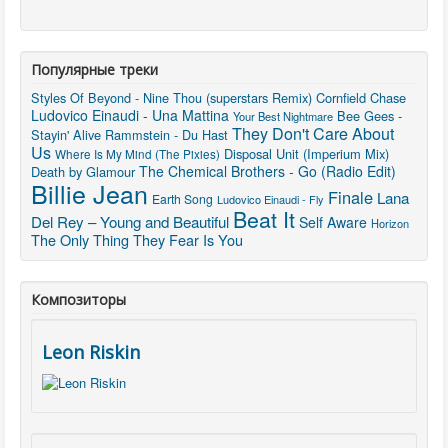
Популярные треки
Styles Of Beyond - Nine Thou (superstars Remix)
Cornfield Chase
Ludovico Einaudi - Una Mattina
Bee Gees -
Your Best Nightmare
They Don't Care About
Stayin' Alive
Rammstein - Du Hast
Us
Disposal Unit (Imperium Mix)
Where Is My Mind (The Pixies)
The Chemical Brothers - Go (Radio Edit)
Death by Glamour
Billie Jean
Finale
Lana
Earth Song
Ludovico Einaudi - Fly
Beat It
Del Rey – Young and Beautiful
Self Aware
Horizon
The Only Thing They Fear Is You
Композиторы
Leon Riskin