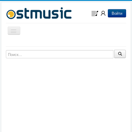
Войти
Включить/выключить навигацию
Музыка из игр
Музыка из фильмов
Музыка из мультфильмов
Музыка из сериалов
Музыка из аниме