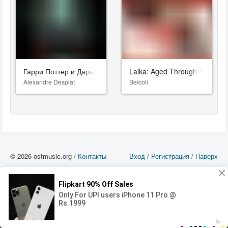
Гарри Поттер и Дары Смерти: Часть II
Laika: Aged Through Blood
Alexandre Desplat
Beícoli
© 2026 ostmusic.org /
Контакты
Вход
/
Регистрация
/
Наверх
Все аудио материалы являются собственностью их изготовителя (владельца
прав) и охраняются Законом «Об авторском праве и смежных правах». Вы
можете использовать такие материалы только в том в случае, если
использование производится с ознакомительными целями - для прочих целей
вы должны приобрести лицензионную запись.
00:00
00:00
Error loading media: File could not be played