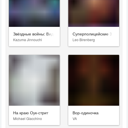
Звёздные войны: Видения. Девятый джедай
Суперполицейские 3
Kazuma Jinnouchi
Leo Birenberg
На краю Оук-стрит
Вор-одиночка
Michael Giacchino
VA