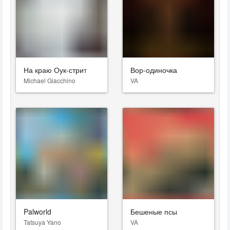
На краю Оук-стрит
Вор-одиночка
Michael Giacchino
VA
Palworld
Бешеные псы
Tatsuya Yano
VA