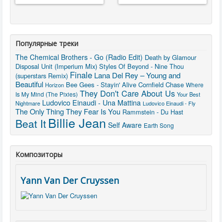
Популярные треки
The Chemical Brothers - Go (Radio Edit)
Death by Glamour
Disposal Unit (Imperium Mix)
Styles Of Beyond - Nine Thou
Finale
Lana Del Rey – Young and
(superstars Remix)
Beautiful
Bee Gees - Stayin' Alive
Cornfield Chase
Horizon
Where
They Don't Care About Us
Is My Mind (The Pixies)
Your Best
Ludovico Einaudi - Una Mattina
Nightmare
Ludovico Einaudi - Fly
The Only Thing They Fear Is You
Rammstein - Du Hast
Billie Jean
Beat It
Self Aware
Earth Song
Композиторы
Yann Van Der Cruyssen