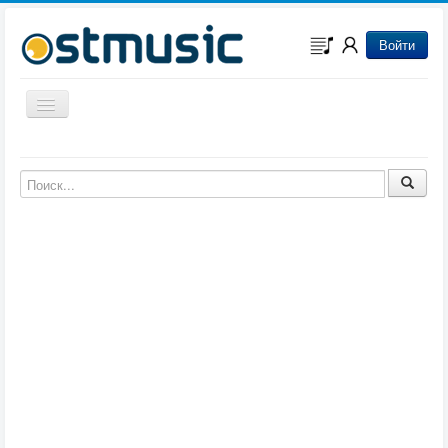
Войти
Включить/выключить навигацию
Музыка из игр
Музыка из фильмов
Музыка из мультфильмов
Музыка из сериалов
Музыка из аниме