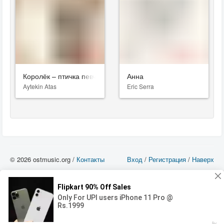
Королёк – птичка певчая
Анна
Aytekin Atas
Eric Serra
© 2026 ostmusic.org /
Контакты
Вход
/
Регистрация
/
Наверх
Все аудио материалы являются собственностью их изготовителя (владельца
прав) и охраняются Законом «Об авторском праве и смежных правах». Вы
можете использовать такие материалы только в том в случае, если
использование производится с ознакомительными целями - для прочих целей
вы должны приобрести лицензионную запись.