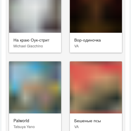
На краю Оук-стрит
Вор-одиночка
Michael Giacchino
VA
Palworld
Бешеные псы
Tatsuya Yano
VA