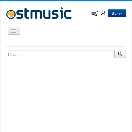
Войти
Включить/выключить навигацию
Музыка из игр
Музыка из фильмов
Музыка из мультфильмов
Музыка из сериалов
Музыка из аниме