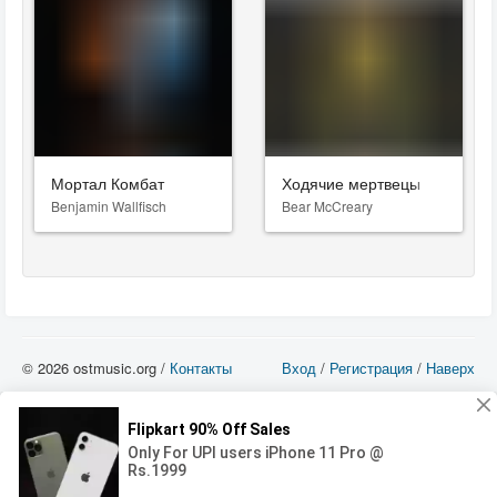
Мортал Комбат
Ходячие мертвецы
Benjamin Wallfisch
Bear McCreary
© 2026 ostmusic.org /
Контакты
Вход
/
Регистрация
/
Наверх
Все аудио материалы являются собственностью их изготовителя (владельца
прав) и охраняются Законом «Об авторском праве и смежных правах». Вы
можете использовать такие материалы только в том в случае, если
использование производится с ознакомительными целями - для прочих целей
вы должны приобрести лицензионную запись.