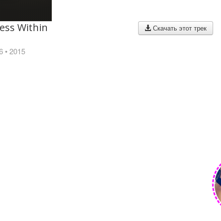
ess Within
Скачать этот трек
6
• 2015