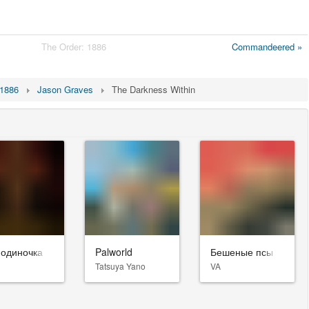
The Order: 1886
Commandeered »
 1886
Jason Graves
The Darkness Within
-одиночка
Palworld
Бешеные псы
Tatsuya Yano
VA