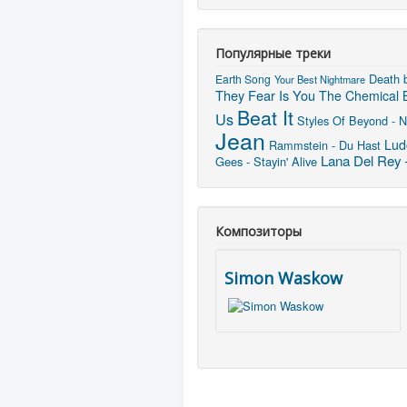
Популярные треки
Death 
Earth Song
Your Best Nightmare
They Fear Is You
The Chemical B
Beat It
Us
Styles Of Beyond - N
Jean
Lud
Rammstein - Du Hast
Lana Del Rey 
Gees - Stayin' Alive
Композиторы
Simon Waskow