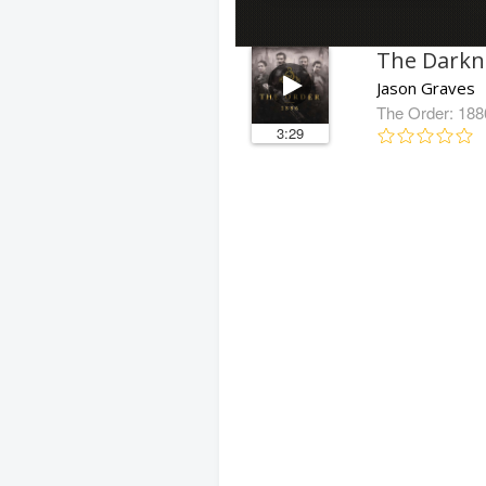
The Darkn
Jason Graves
The Order: 188
3:29