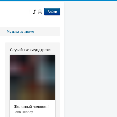
Войти
Музыка из аниме
Случайные саундтреки
Железный человек 2
John Debney