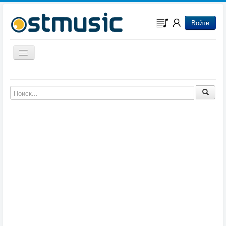
Войти
Включить/выключить навигацию
Музыка из игр
Музыка из фильмов
Музыка из мультфильмов
Музыка из сериалов
Музыка из аниме