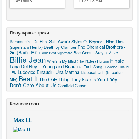
Jeff Russo
David Holmes
Популярные треки
Self Aware
Rammstein - Du Hast
Styles Of Beyond - Nine Thou
The Chemical Brothers -
(superstars Remix)
Death by Glamour
Go (Radio Edit)
Bee Gees - Stayin' Alive
Your Best Nightmare
Billie Jean
Finale
Where Is My Mind (The Pixies)
Horizon
Lana Del Rey – Young and Beautiful
Earth Song
Ludovico Einaudi
Ludovico Einaudi - Una Mattina
Disposal Unit (Imperium
- Fly
Beat It
They
The Only Thing They Fear Is You
Mix)
Don't Care About Us
Cornfield Chase
Композиторы
Max LL