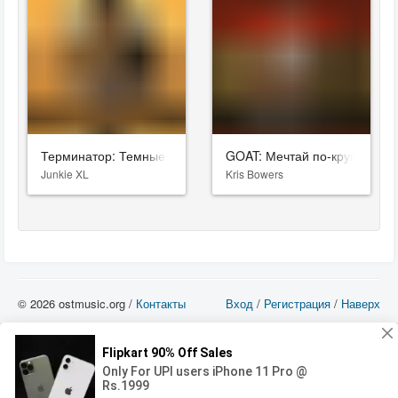
Терминатор: Темные судьбы
GOAT: Мечтай по-крупному
Junkie XL
Kris Bowers
© 2026 ostmusic.org /
Контакты
Вход
/
Регистрация
/
Наверх
Все аудио материалы являются собственностью их изготовителя (владельца
прав) и охраняются Законом «Об авторском праве и смежных правах». Вы
можете использовать такие материалы только в том в случае, если
использование производится с ознакомительными целями - для прочих целей
вы должны приобрести лицензионную запись.