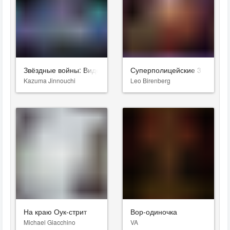
Звёздные войны: Видения. Девятый джедай
Суперполицейские 3
Kazuma Jinnouchi
Leo Birenberg
На краю Оук-стрит
Вор-одиночка
Michael Giacchino
VA