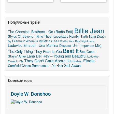
Популярные треки
Billie Jean
The Chemical Brothers - Go (Radio Edit)
Styles Of Beyond - Nine Thou (superstars Remix)
Death
Earth Song
by Glamour
Where Is My Mind (The Pixies)
Your Best Nightmare
Ludovico Einaudi - Una Mattina
Disposal Unit (Imperium Mix)
Beat It
The Only Thing They Fear Is You
Bee Gees -
Lana Del Rey – Young and Beautiful
Stayin' Alive
Ludovico
They Don't Care About Us
Finale
Einaudi - Fly
Horizon
Self Aware
Cornfield Chase
Rammstein - Du Hast
Композиторы
Doyle W. Donehoo