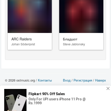
ARC Raiders
Бладшот
Johan Söderqvist
Steve Jablonsky
© 2026 ostmusic.org /
Контакты
Вход
/
Регистрация
/
Наверх
Все аудио материалы являются собственностью их изготовителя (владельца
прав) и охраняются Законом «Об авторском праве и смежных правах». Вы
можете использовать такие материалы только в том в случае, если
использование производится с ознакомительными целями - для прочих целей
вы должны приобрести лицензионную запись.