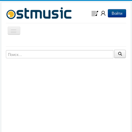
Войти
Включить/выключить навигацию
Музыка из игр
Музыка из фильмов
Музыка из мультфильмов
Музыка из сериалов
Музыка из аниме