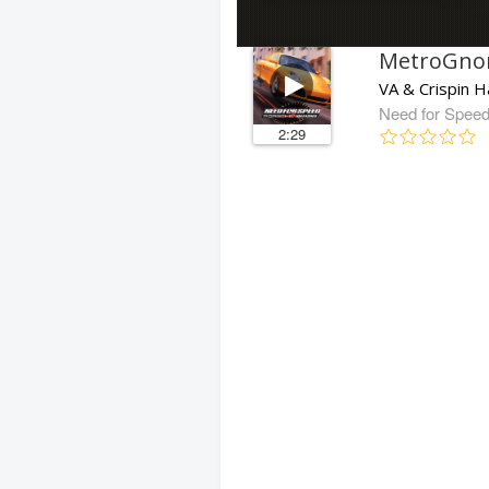
MetroGn
VA & Crispin H
Need for Spee
2:29