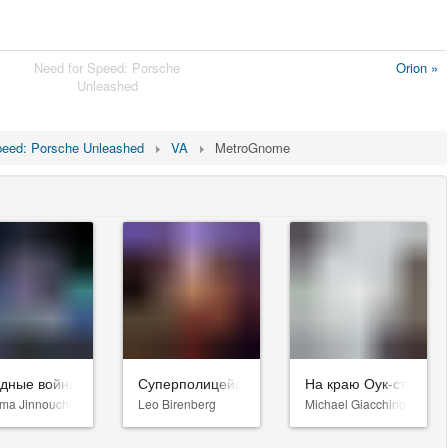
Need for Speed: Porsche
Orion »
Unleashed
peed: Porsche Unleashed
VA
MetroGnome
здные войны: Видения. Девятый джедай
Суперполицейские 3
На краю Оук-стрит
ma Jinnouchi
Leo Birenberg
Michael Giacchino