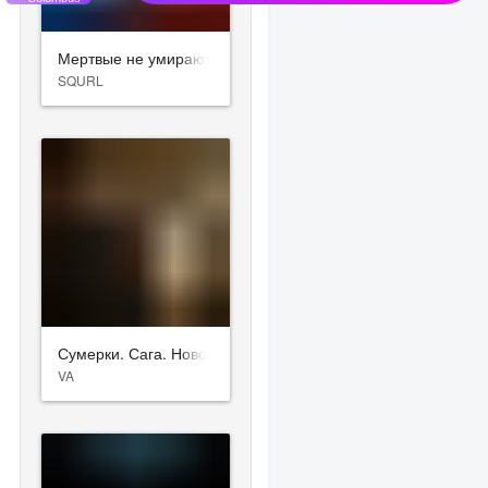
Мертвые не умирают
SQURL
Сумерки. Сага. Новолуние
VA