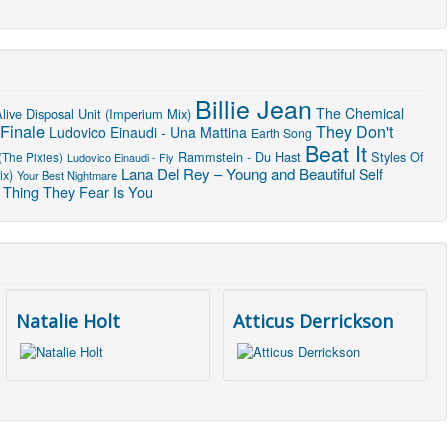
Billie Jean
The Chemical
live
Disposal Unit (Imperium Mix)
Finale
They Don't
Ludovico Einaudi - Una Mattina
Earth Song
Beat It
Rammstein - Du Hast
Styles Of
(The Pixies)
Ludovico Einaudi - Fly
Lana Del Rey – Young and Beautiful
Self
ix)
Your Best Nightmare
 Thing They Fear Is You
Natalie Holt
Atticus Derrickson