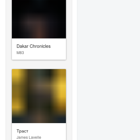
Dakar Chronicles
M83
Траст
James Lavelle