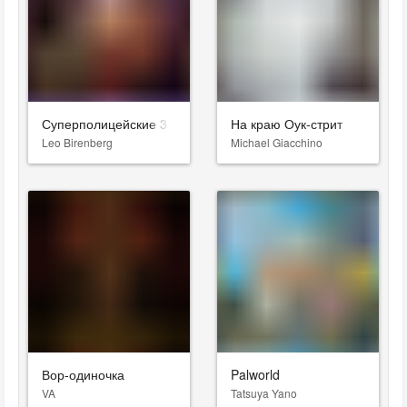
Суперполицейские 3
На краю Оук-стрит
Leo Birenberg
Michael Giacchino
Вор-одиночка
Palworld
VA
Tatsuya Yano