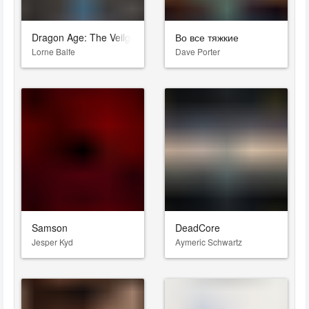
Dragon Age: The Veilguard
Во все тяжкие
Lorne Balfe
Dave Porter
Samson
DeadCore
Jesper Kyd
Aymeric Schwartz