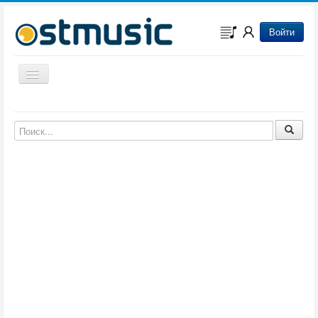
Войти
Включить/выключить навигацию
Музыка из игр
Музыка из фильмов
Музыка из мультфильмов
Музыка из сериалов
Музыка из аниме