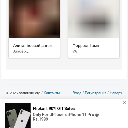
Алита: Боевой ангел
Форрест Гамп
Junkie XL
VA
© 2026 ostmusic.org /
Контакты
Вход
/
Регистрация
/
Наверх
Все аудио материалы являются собственностью их изготовителя (владельца
прав) и охраняются Законом «Об авторском праве и смежных правах». Вы
можете использовать такие материалы только в том в случае, если
использование производится с ознакомительными целями - для прочих целей
вы должны приобрести лицензионную запись.