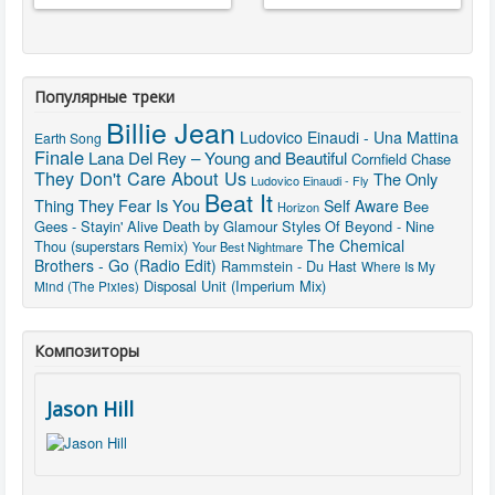
Популярные треки
Billie Jean
Ludovico Einaudi - Una Mattina
Earth Song
Finale
Lana Del Rey – Young and Beautiful
Cornfield Chase
They Don't Care About Us
The Only
Ludovico Einaudi - Fly
Beat It
Thing They Fear Is You
Self Aware
Bee
Horizon
Gees - Stayin' Alive
Death by Glamour
Styles Of Beyond - Nine
The Chemical
Thou (superstars Remix)
Your Best Nightmare
Brothers - Go (Radio Edit)
Rammstein - Du Hast
Where Is My
Disposal Unit (Imperium Mix)
Mind (The Pixies)
Композиторы
Jason Hill