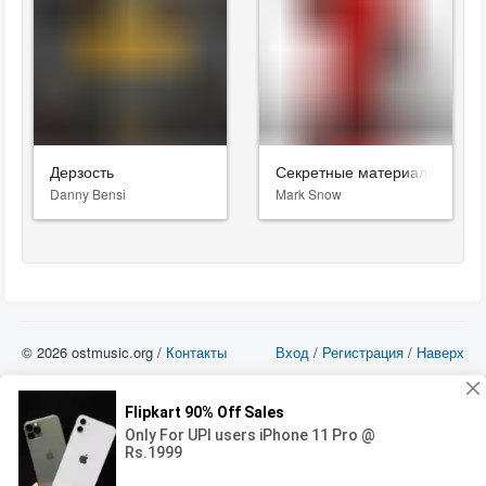
Дерзость
Секретные материалы
Danny Bensi
Mark Snow
© 2026 ostmusic.org /
Контакты
Вход
/
Регистрация
/
Наверх
Все аудио материалы являются собственностью их изготовителя (владельца
прав) и охраняются Законом «Об авторском праве и смежных правах». Вы
можете использовать такие материалы только в том в случае, если
использование производится с ознакомительными целями - для прочих целей
вы должны приобрести лицензионную запись.