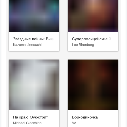
Звёздные войны: Видения. Девятый джедай
Суперполицейские 3
Kazuma Jinnouchi
Leo Birenberg
На краю Оук-стрит
Вор-одиночка
Michael Giacchino
VA