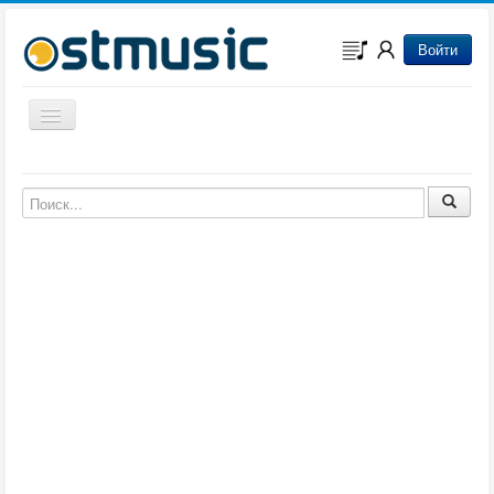
Войти
Включить/выключить навигацию
Музыка из игр
Музыка из фильмов
Музыка из мультфильмов
Музыка из сериалов
Музыка из аниме