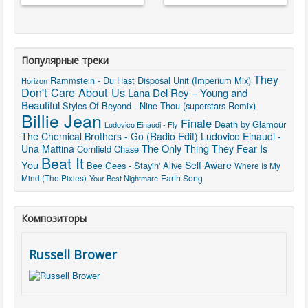
Популярные треки
They
Rammstein - Du Hast
Disposal Unit (Imperium Mix)
Horizon
Don't Care About Us
Lana Del Rey – Young and
Beautiful
Styles Of Beyond - Nine Thou (superstars Remix)
Billie Jean
Finale
Death by Glamour
Ludovico Einaudi - Fly
The Chemical Brothers - Go (Radio Edit)
Ludovico Einaudi -
The Only Thing They Fear Is
Una Mattina
Cornfield Chase
Beat It
You
Self Aware
Bee Gees - Stayin' Alive
Where Is My
Mind (The Pixies)
Earth Song
Your Best Nightmare
Композиторы
Russell Brower