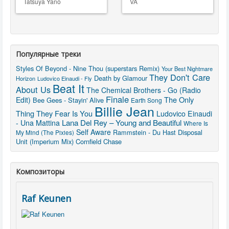
Tatsuya Yano
VA
Популярные треки
Styles Of Beyond - Nine Thou (superstars Remix)
Your Best Nightmare
They Don't Care
Death by Glamour
Horizon
Ludovico Einaudi - Fly
Beat It
About Us
The Chemical Brothers - Go (Radio
Finale
The Only
Edit)
Bee Gees - Stayin' Alive
Earth Song
Billie Jean
Thing They Fear Is You
Ludovico Einaudi
Lana Del Rey – Young and Beautiful
- Una Mattina
Where Is
Self Aware
Rammstein - Du Hast
Disposal
My Mind (The Pixies)
Unit (Imperium Mix)
Cornfield Chase
Композиторы
Raf Keunen