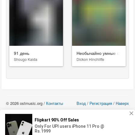
91 день
Необычайно умные создани
Shougo Kaida
Dickon Hinchliffe
© 2026 ostmusic.org /
Контакты
Вход
/
Регистрация
/
Наверх
Все аудио материалы являются собственностью их изготовителя (владельца
прав) и охраняются Законом «Об авторском праве и смежных правах». Вы
можете использовать такие материалы только в том в случае, если
использование производится с ознакомительными целями - для прочих целей
вы должны приобрести лицензионную запись.