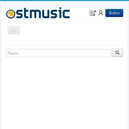
Войти
Включить/выключить навигацию
Музыка из игр
Музыка из фильмов
Музыка из мультфильмов
Музыка из сериалов
Музыка из аниме