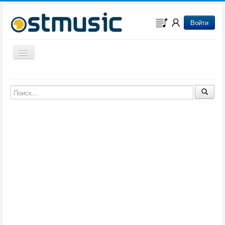
Войти
Включить/выключить навигацию
Музыка из игр
Музыка из фильмов
Музыка из мультфильмов
Музыка из сериалов
Музыка из аниме