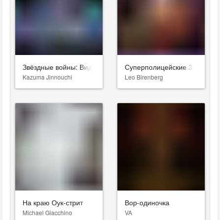
Звёздные войны: Видения. Девятый джедай
Суперполицейские 3
Kazuma Jinnouchi
Leo Birenberg
На краю Оук-стрит
Вор-одиночка
Michael Giacchino
VA