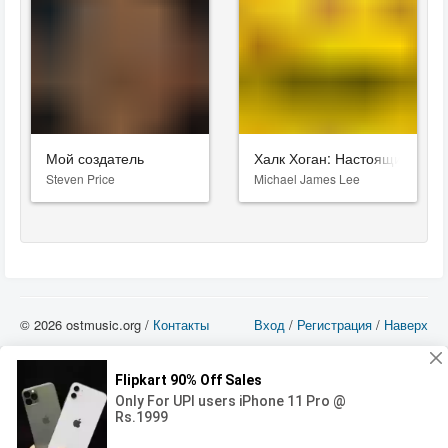
Мой создатель
Халк Хоган: Настоящий аме
Steven Price
Michael James Lee
© 2026 ostmusic.org /
Контакты
Вход
/
Регистрация
/
Наверх
Все аудио материалы являются собственностью их изготовителя (владельца
прав) и охраняются Законом «Об авторском праве и смежных правах». Вы
можете использовать такие материалы только в том в случае, если
использование производится с ознакомительными целями - для прочих целей
вы должны приобрести лицензионную запись.