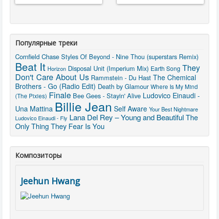
Популярные треки
Cornfield Chase
Styles Of Beyond - Nine Thou (superstars Remix)
Beat It
They
Disposal Unit (Imperium Mix)
Earth Song
Horizon
Don't Care About Us
The Chemical
Rammstein - Du Hast
Brothers - Go (Radio Edit)
Death by Glamour
Where Is My Mind
Finale
Ludovico Einaudi -
Bee Gees - Stayin' Alive
(The Pixies)
Billie Jean
Una Mattina
Self Aware
Your Best Nightmare
Lana Del Rey – Young and Beautiful
The
Ludovico Einaudi - Fly
Only Thing They Fear Is You
Композиторы
Jeehun Hwang