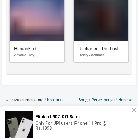
Humankind
Uncharted: The Lost Legacy
Arnaud Roy
Henry Jackman
© 2026 ostmusic.org /
Контакты
Вход
/
Регистрация
/
Наверх
Все аудио материалы являются собственностью их изготовителя (владельца
прав) и охраняются Законом «Об авторском праве и смежных правах». Вы
можете использовать такие материалы только в том в случае, если
использование производится с ознакомительными целями - для прочих целей
вы должны приобрести лицензионную запись.