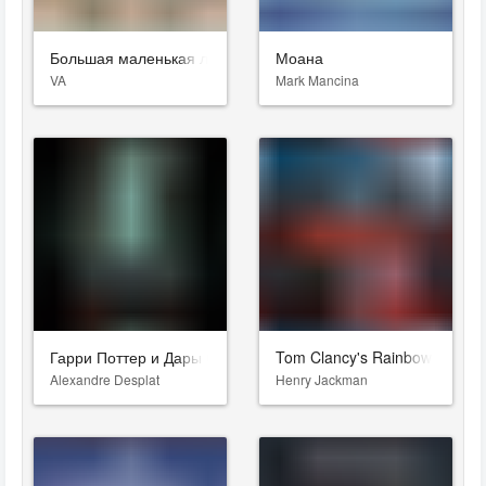
Большая маленькая ложь
Моана
VA
Mark Mancina
Гарри Поттер и Дары Смерти: Часть II
Tom Clancy's Rainbow Six: Si
Alexandre Desplat
Henry Jackman