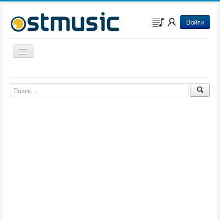
Войти
Включить/выключить навигацию
Музыка из игр
Музыка из фильмов
Музыка из мультфильмов
Музыка из сериалов
Музыка из аниме