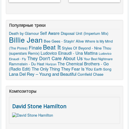
Популярные треки
Self Aware
Death by Glamour
Disposal Unit (Imperium Mix)
Billie Jean
Bee Gees - Stayin' Alive
Where Is My Mind
Beat It
Finale
Styles Of Beyond - Nine Thou
(The Pixies)
Ludovico Einaudi - Una Mattina
(superstars Remix)
Ludovico
They Don't Care About Us
Einaudi - Fly
Your Best Nightmare
The Chemical Brothers - Go
Rammstein - Du Hast
Horizon
The Only Thing They Fear Is You
(Radio Edit)
Earth Song
Lana Del Rey – Young and Beautiful
Cornfield Chase
Композиторы
David Stone Hamilton