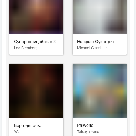
Суперполицейские 3
На краю Оук-стрит
Leo Birenberg
Michael Giacchino
Вор-одиночка
Palworld
VA
Tatsuya Yano