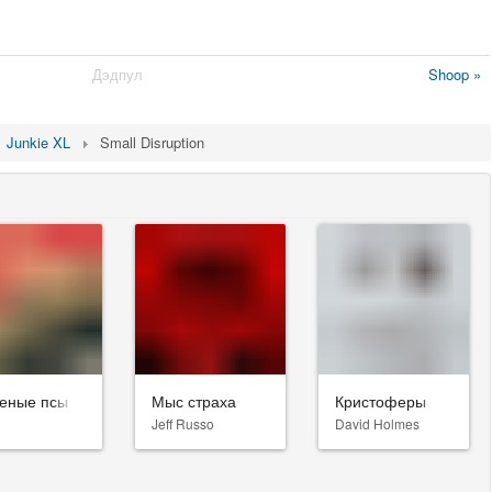
Дэдпул
Shoop »
Junkie XL
Small Disruption
еные псы
Мыс страха
Кристоферы
Jeff Russo
David Holmes