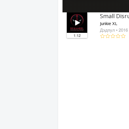
Small Disr
Junkie XL
Дэдпул
• 2016
1:12