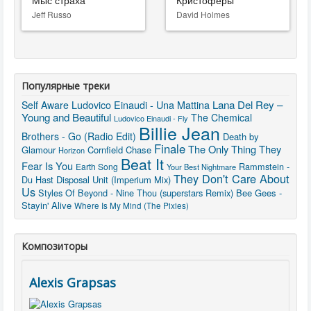
Мыс страха
Кристоферы
Jeff Russo
David Holmes
Популярные треки
Lana Del Rey –
Ludovico Einaudi - Una Mattina
Self Aware
Young and Beautiful
The Chemical
Ludovico Einaudi - Fly
Billie Jean
Brothers - Go (Radio Edit)
Death by
Finale
The Only Thing They
Glamour
Cornfield Chase
Horizon
Beat It
Fear Is You
Rammstein -
Earth Song
Your Best Nightmare
They Don't Care About
Du Hast
Disposal Unit (Imperium Mix)
Us
Styles Of Beyond - Nine Thou (superstars Remix)
Bee Gees -
Stayin' Alive
Where Is My Mind (The Pixies)
Композиторы
Alexis Grapsas