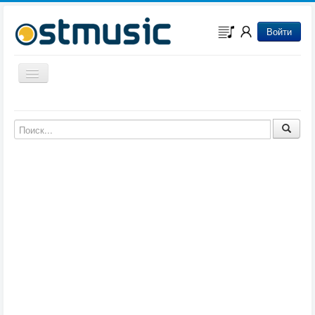
Войти
Включить/выключить навигацию
Музыка из игр
Музыка из фильмов
Музыка из мультфильмов
Музыка из сериалов
Музыка из аниме