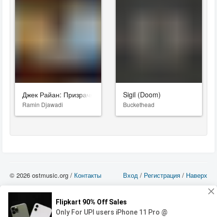
Джек Райан: Призрачная война
Sigil (Doom)
Ramin Djawadi
Buckethead
© 2026 ostmusic.org /
Контакты
Вход
/
Регистрация
/
Наверх
Все аудио материалы являются собственностью их изготовителя (владельца
прав) и охраняются Законом «Об авторском праве и смежных правах». Вы
можете использовать такие материалы только в том в случае, если
использование производится с ознакомительными целями - для прочих целей