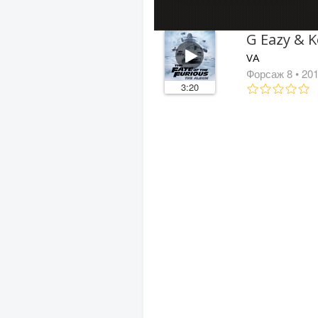
G Eazy & K
VA
Форсаж 8
• 20
3:20