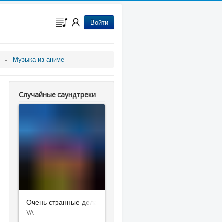
Войти
Музыка из аниме
Случайные саундтреки
Очень странные дела: Истории из 85-го
VA