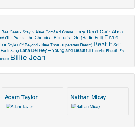
They Don't Care About
u
Bee Gees - Stayin' Alive
Cornfield Chase
Finale
The Chemical Brothers - Go (Radio Edit)
nd (The Pixies)
Beat It
Self
Hast
Styles Of Beyond - Nine Thou (superstars Remix)
Lana Del Rey – Young and Beautiful
Earth Song
Ludovico Einaudi - Fly
Billie Jean
orizon
Adam Taylor
Nathan Micay