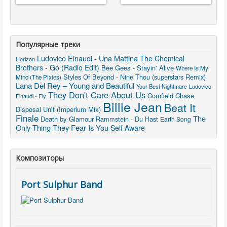
Популярные треки
Ludovico Einaudi - Una Mattina
The Chemical
Horizon
Brothers - Go (Radio Edit)
Bee Gees - Stayin' Alive
Where Is My
Styles Of Beyond - Nine Thou (superstars Remix)
Mind (The Pixies)
Lana Del Rey – Young and Beautiful
Your Best Nightmare
Ludovico
They Don't Care About Us
Cornfield Chase
Einaudi - Fly
Billie Jean
Beat It
Disposal Unit (Imperium Mix)
Finale
The
Death by Glamour
Rammstein - Du Hast
Earth Song
Only Thing They Fear Is You
Self Aware
Композиторы
Port Sulphur Band