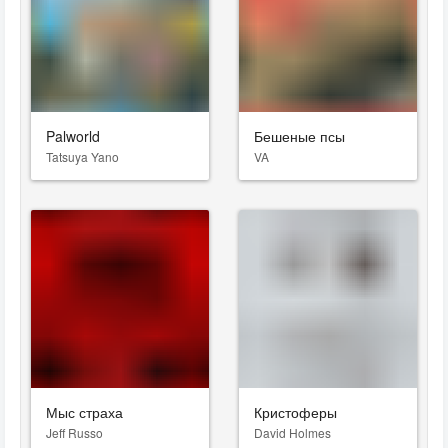
Palworld
Бешеные псы
Tatsuya Yano
VA
Мыс страха
Кристоферы
Jeff Russo
David Holmes