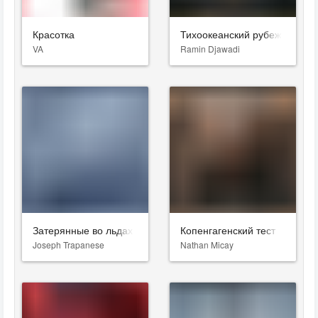
Красотка
Тихоокеанский рубеж
VA
Ramin Djawadi
Затерянные во льдах
Копенгагенский тест
Joseph Trapanese
Nathan Micay