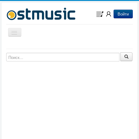
Войти
Включить/выключить навигацию
Музыка из игр
Музыка из фильмов
Музыка из мультфильмов
Музыка из сериалов
Музыка из аниме