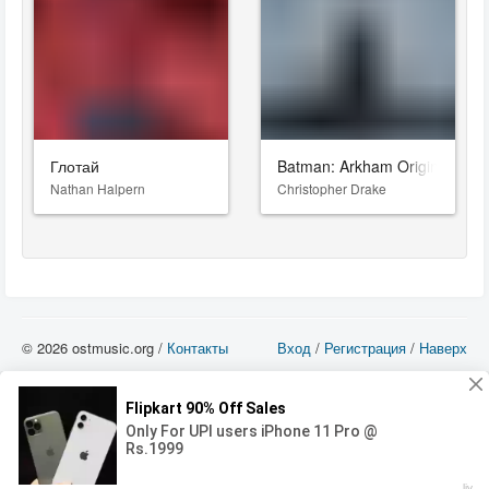
Глотай
Batman: Arkham Origins
Nathan Halpern
Christopher Drake
© 2026 ostmusic.org /
Контакты
Вход
/
Регистрация
/
Наверх
Все аудио материалы являются собственностью их изготовителя (владельца
прав) и охраняются Законом «Об авторском праве и смежных правах». Вы
можете использовать такие материалы только в том в случае, если
использование производится с ознакомительными целями - для прочих целей
вы должны приобрести лицензионную запись.