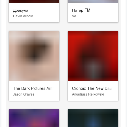
Дракула
Питер FM
David Arnold
VA
The Dark Pictures Anthology: House of Ashes
Cronos: The New Dawn
Jason Graves
Arkadiusz Reikowski