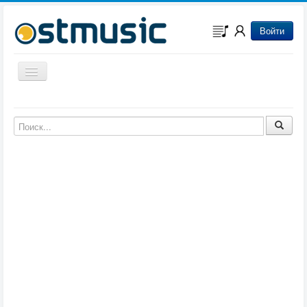
Войти
Включить/выключить навигацию
Музыка из игр
Музыка из фильмов
Музыка из мультфильмов
Музыка из сериалов
Музыка из аниме