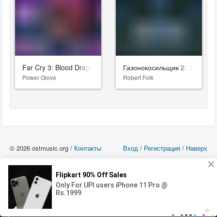
Far Cry 3: Blood Dragon
Газонокосильщик 2: За пред
Power Glove
Robert Folk
© 2026 ostmusic.org /
Контакты
Вход
/
Регистрация
/
Наверх
Все аудио материалы являются собственностью их изготовителя (владельца
прав) и охраняются Законом «Об авторском праве и смежных правах». Вы
можете использовать такие материалы только в том в случае, если
использование производится с ознакомительными целями - для прочих целей
вы должны приобрести лицензионную запись.
00:00
00:00
Error loading media: File could not be played