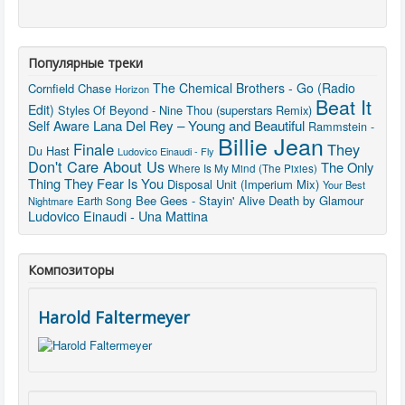
Популярные треки
The Chemical Brothers - Go (Radio
Cornfield Chase
Horizon
Beat It
Edit)
Styles Of Beyond - Nine Thou (superstars Remix)
Lana Del Rey – Young and Beautiful
Self Aware
Rammstein -
Billie Jean
Finale
They
Du Hast
Ludovico Einaudi - Fly
Don't Care About Us
The Only
Where Is My Mind (The Pixies)
Thing They Fear Is You
Disposal Unit (Imperium Mix)
Your Best
Bee Gees - Stayin' Alive
Death by Glamour
Earth Song
Nightmare
Ludovico Einaudi - Una Mattina
Композиторы
Harold Faltermeyer