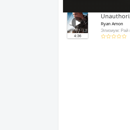
Unauthori
Ryan Amon
Элизиум: Рай 
4:36