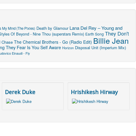
Lana Del Rey – Young and
Death by Glamour
s My Mind (The Pixies)
They Don't
Styles Of Beyond - Nine Thou (superstars Remix)
Earth Song
Billie Jean
The Chemical Brothers - Go (Radio Edit)
d Chase
ng They Fear Is You
Self Aware
Disposal Unit (Imperium Mix)
Horizon
udovico Einaudi - Fly
Derek Duke
Hrishikesh Hirway