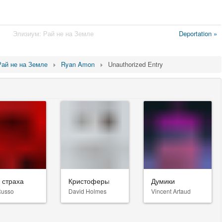
Элизиум: Рай не на Земле
Deportation »
Рай не на Земле
Ryan Amon
Unauthorized Entry
 страха
Кристоферы
Думики
Russo
David Holmes
Vincent Artaud