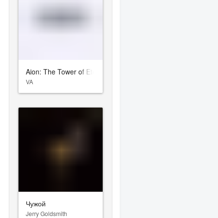
Aion: The Tower of Eternity
VA
Чужой
Jerry Goldsmith