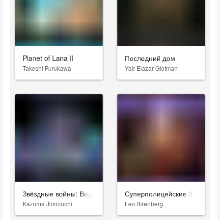
Planet of Lana II
Последний дом
Takeshi Furukawa
Yair Elazar Glotman
Звёздные войны: Видения. Девятый джедай
Суперполицейские 3
Kazuma Jinnouchi
Leo Birenberg