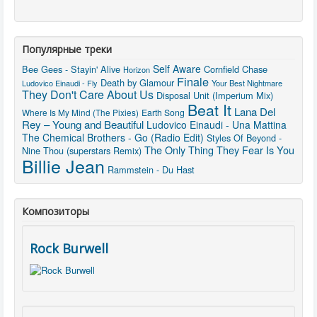
Популярные треки
Self Aware
Bee Gees - Stayin' Alive
Cornfield Chase
Horizon
Finale
Death by Glamour
Ludovico Einaudi - Fly
Your Best Nightmare
They Don't Care About Us
Disposal Unit (Imperium Mix)
Beat It
Lana Del
Where Is My Mind (The Pixies)
Earth Song
Rey – Young and Beautiful
Ludovico Einaudi - Una Mattina
The Chemical Brothers - Go (Radio Edit)
Styles Of Beyond -
The Only Thing They Fear Is You
Nine Thou (superstars Remix)
Billie Jean
Rammstein - Du Hast
Композиторы
Rock Burwell