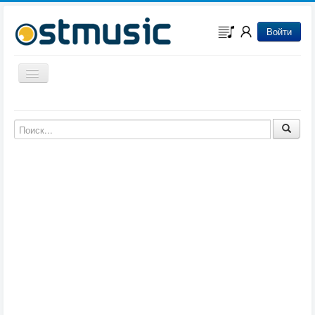
Войти
Включить/выключить навигацию
Музыка из игр
Музыка из фильмов
Музыка из мультфильмов
Музыка из сериалов
Музыка из аниме