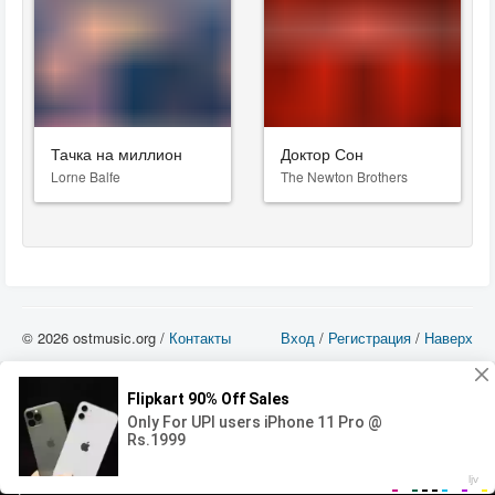
Тачка на миллион
Доктор Сон
Lorne Balfe
The Newton Brothers
© 2026 ostmusic.org /
Контакты
Вход
/
Регистрация
/
Наверх
Все аудио материалы являются собственностью их изготовителя (владельца
прав) и охраняются Законом «Об авторском праве и смежных правах». Вы
можете использовать такие материалы только в том в случае, если
использование производится с ознакомительными целями - для прочих целей
вы должны приобрести лицензионную запись.
00:00
00:00
Error loading media: File could not be played