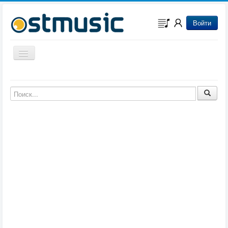
Войти
Включить/выключить навигацию
Музыка из игр
Музыка из фильмов
Музыка из мультфильмов
Музыка из сериалов
Музыка из аниме