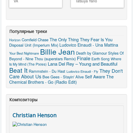
VA
Tatsuya Yano
Популярные треки
The Only Thing They Fear Is You
Cornfield Chase
Horizon
Ludovico Einaudi - Una Mattina
Disposal Unit (Imperium Mix)
Billie Jean
Death by Glamour
Styles Of
Your Best Nightmare
Finale
Beyond - Nine Thou (superstars Remix)
Earth Song
Where
Lana Del Rey – Young and Beautiful
Is My Mind (The Pixies)
Beat It
They Don't
Rammstein - Du Hast
Ludovico Einaudi - Fly
Care About Us
Self Aware
The
Bee Gees - Stayin' Alive
Chemical Brothers - Go (Radio Edit)
Композиторы
Christian Henson