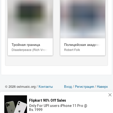
Тройная граница
Полицейская академия
Disasterpeace (Rich Vreeland)
Robert Folk
© 2026 ostmusic.org /
Контакты
Вход
/
Регистрация
/
Наверх
Все аудио материалы являются собственностью их изготовителя (владельца
прав) и охраняются Законом «Об авторском праве и смежных правах». Вы
можете использовать такие материалы только в том в случае, если
использование производится с ознакомительными целями - для прочих целей
вы должны приобрести лицензионную запись.