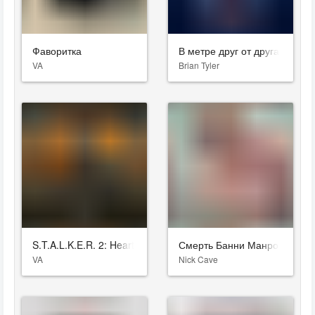
Фаворитка
В метре друг от друга
VA
Brian Tyler
S.T.A.L.K.E.R. 2: Heart of Chornobyl
Смерть Банни Манро
VA
Nick Cave