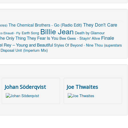
They Don't Care
The Chemical Brothers - Go (Radio Edit)
xies)
Billie Jean
Death by Glamour
Earth Song
o Einaudi - Fly
Finale
he Only Thing They Fear Is You
Bee Gees - Stayin' Alive
l Rey – Young and Beautiful
Styles Of Beyond - Nine Thou (superstars
Disposal Unit (Imperium Mix)
Johan Söderqvist
Joe Thwaites