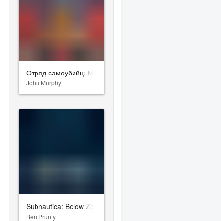
Отряд самоубийц: Миссия навылет
John Murphy
Subnautica: Below Zero
Ben Prunty