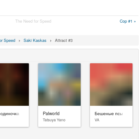
The Need for Speed
Cop #1 »
or Speed
Saki Kaskas
Attract #3
-одиночка
Palworld
Бешеные псы
Tatsuya Yano
VA