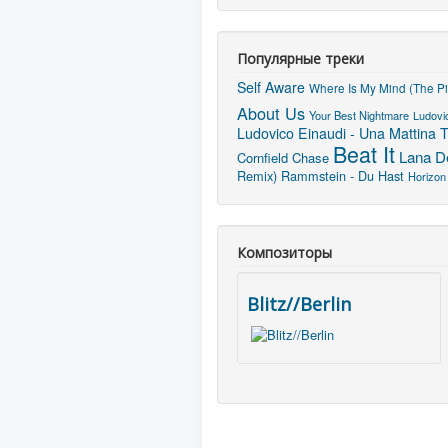
Популярные треки
Self Aware
Where Is My Mind (The Pi
About Us
Your Best Nightmare
Ludovic
T
Ludovico Einaudi - Una Mattina
Beat It
Lana De
Cornfield Chase
Remix)
Rammstein - Du Hast
Horizon
Композиторы
Blitz//Berlin