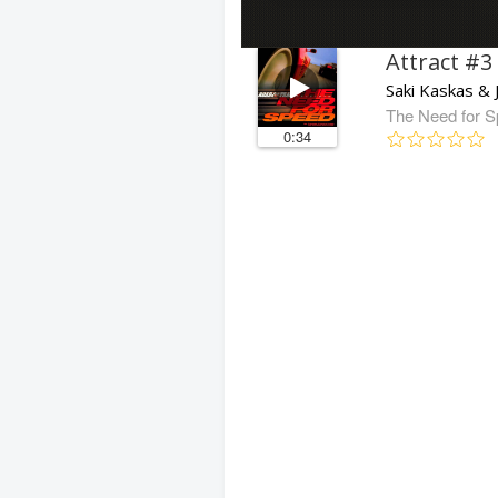
Attract #3
Saki Kaskas & 
The Need for 
0:34