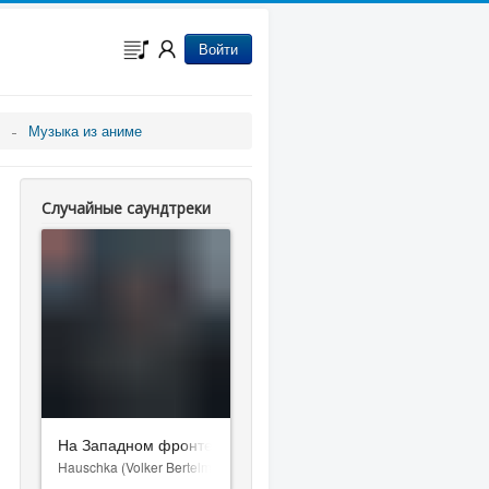
Войти
Музыка из аниме
Случайные саундтреки
На Западном фронте без перемен
Hauschka (Volker Bertelmann)