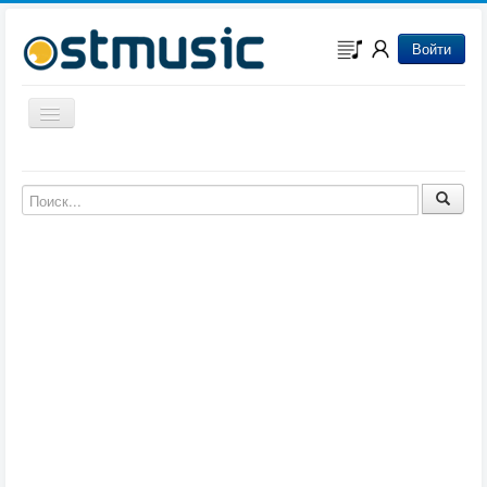
Войти
Включить/выключить навигацию
Музыка из игр
Музыка из фильмов
Музыка из мультфильмов
Музыка из сериалов
Музыка из аниме