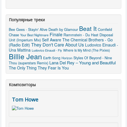
Популярные треки
Beat It
Bee Gees - Stayin' Alive
Death by Glamour
Cornfield
Finale
Chase
Rammstein - Du Hast
Disposal
Your Best Nightmare
Self Aware
The Chemical Brothers - Go
Unit (Imperium Mix)
They Don't Care About Us
(Radio Edit)
Ludovico Einaudi -
Una Mattina
Where Is My Mind (The Pixies)
Ludovico Einaudi - Fly
Billie Jean
Styles Of Beyond - Nine
Earth Song
Horizon
Lana Del Rey – Young and Beautiful
Thou (superstars Remix)
The Only Thing They Fear Is You
Композиторы
Tom Howe