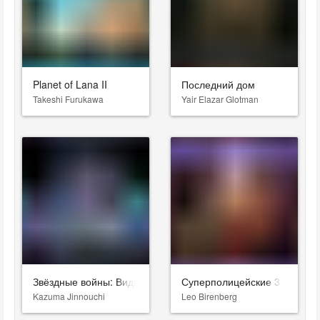
Planet of Lana II
Последний дом
Takeshi Furukawa
Yair Elazar Glotman
Звёздные войны: Видения. Девятый джедай
Суперполицейские 3
Kazuma Jinnouchi
Leo Birenberg