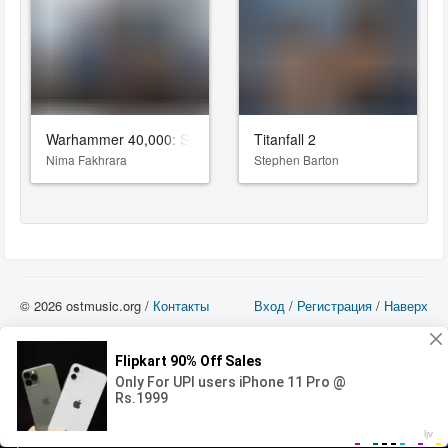
Warhammer 40,000: Space Marine 2
Titanfall 2
Nima Fakhrara
Stephen Barton
© 2026 ostmusic.org /
Контакты
Вход
/
Регистрация
/
Наверх
Все аудио материалы являются собственностью их изготовителя (владельца
прав) и охраняются Законом «Об авторском праве и смежных правах». Вы
можете использовать такие материалы только в том в случае, если
использование производится с ознакомительными целями - для прочих целей
вы должны приобрести лицензионную запись.
00:00
00:00
Error loading media: File could not be played