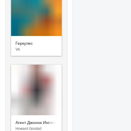
Геркулес
VA
Агент Джонни Инглиш 3.0
Howard Goodall