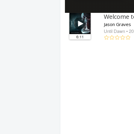
Jason Graves
Until Dawn
• 2
6:11