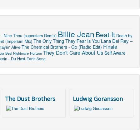
Billie Jean
Beat It
 - Nine Thou (superstars Remix)
Death by
The Only Thing They Fear Is You
Lana Del Rey –
nit (Imperium Mix)
Finale
The Chemical Brothers - Go (Radio Edit)
ayin' Alive
They Don't Care About Us
Self Aware
our Best Nightmare
Horizon
ein - Du Hast
Earth Song
The Dust Brothers
Ludwig Goransson