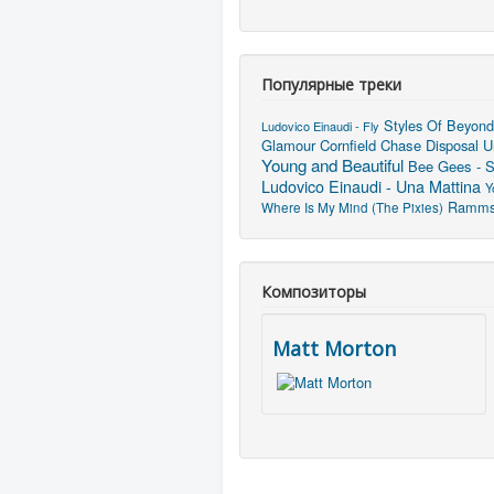
Популярные треки
Styles Of Beyond
Ludovico Einaudi - Fly
Glamour
Cornfield Chase
Disposal U
Young and Beautiful
Bee Gees - St
Ludovico Einaudi - Una Mattina
Y
Rammst
Where Is My Mind (The Pixies)
Композиторы
Matt Morton