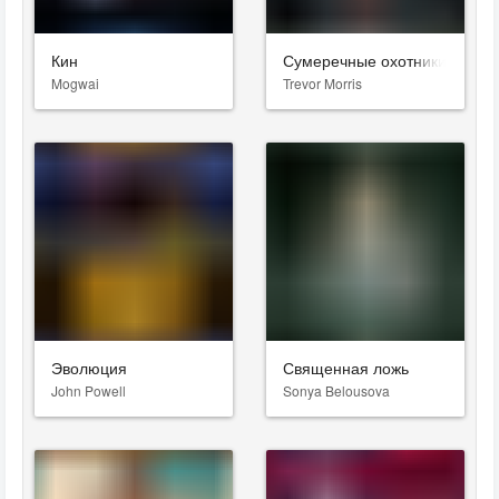
Кин
Сумеречные охотники
Mogwai
Trevor Morris
Эволюция
Священная ложь
John Powell
Sonya Belousova