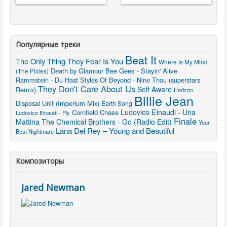
Популярные треки
Beat It
The Only Thing They Fear Is You
Where Is My Mind
Death by Glamour
Bee Gees - Stayin' Alive
(The Pixies)
Rammstein - Du Hast
Styles Of Beyond - Nine Thou (superstars
They Don't Care About Us
Self Aware
Remix)
Horizon
Billie Jean
Disposal Unit (Imperium Mix)
Earth Song
Ludovico Einaudi - Una
Cornfield Chase
Ludovico Einaudi - Fly
Finale
Mattina
The Chemical Brothers - Go (Radio Edit)
Your
Lana Del Rey – Young and Beautiful
Best Nightmare
Композиторы
Jared Newman