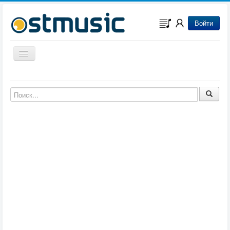
Войти
Включить/выключить навигацию
Музыка из игр
Музыка из фильмов
Музыка из мультфильмов
Музыка из сериалов
Музыка из аниме