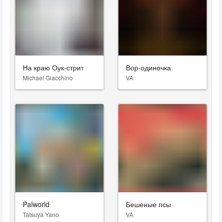
На краю Оук-стрит
Вор-одиночка
Michael Giacchino
VA
Palworld
Бешеные псы
Tatsuya Yano
VA