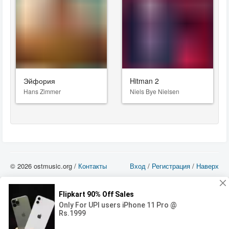
Эйфория
Hitman 2
Hans Zimmer
Niels Bye Nielsen
© 2026 ostmusic.org /
Контакты
Вход
/
Регистрация
/
Наверх
Все аудио материалы являются собственностью их изготовителя (владельца
прав) и охраняются Законом «Об авторском праве и смежных правах». Вы
можете использовать такие материалы только в том в случае, если
использование производится с ознакомительными целями - для прочих целей
вы должны приобрести лицензионную запись.