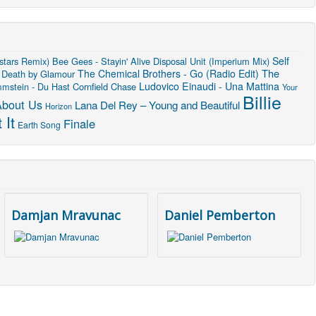
Self
stars Remix)
Bee Gees - Stayin' Alive
Disposal Unit (Imperium Mix)
The
The Chemical Brothers - Go (Radio Edit)
Death by Glamour
Ludovico Einaudi - Una Mattina
mstein - Du Hast
Cornfield Chase
Your
Billie
About Us
Lana Del Rey – Young and Beautiful
Horizon
 It
Finale
Earth Song
Damjan Mravunac
Daniel Pemberton