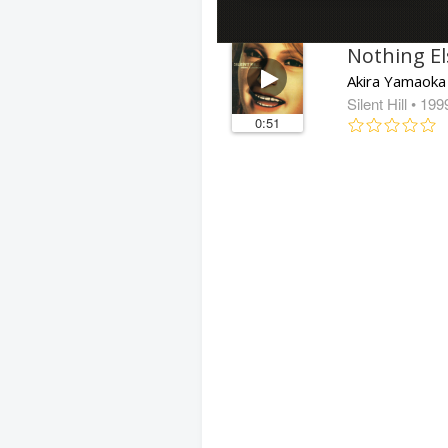
Nothing El
Akira Yamaoka
Silent Hill
• 199
0:51