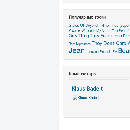
Популярные треки
Styles Of Beyond - Nine Thou (super
Aware
Where Is My Mind (The Pixies)
Only Thing They Fear Is You
Ram
They Don't Care 
Best Nightmare
Jean
Beat
Ludovico Einaudi - Fly
Композиторы
Klaus Badelt