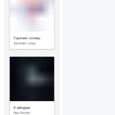
Горячие головы
Sylvester Levay
К звёздам
Max Richter