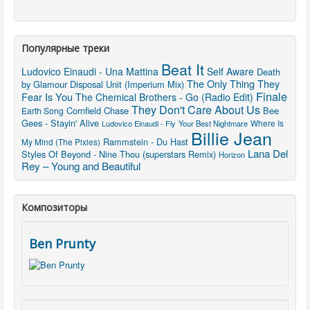
Популярные треки
Beat It
Ludovico Einaudi - Una Mattina
Self Aware
Death
The Only Thing They
by Glamour
Disposal Unit (Imperium Mix)
Finale
Fear Is You
The Chemical Brothers - Go (Radio Edit)
They Don't Care About Us
Cornfield Chase
Bee
Earth Song
Gees - Stayin' Alive
Where Is
Ludovico Einaudi - Fly
Your Best Nightmare
Billie Jean
Rammstein - Du Hast
My Mind (The Pixies)
Lana Del
Styles Of Beyond - Nine Thou (superstars Remix)
Horizon
Rey – Young and Beautiful
Композиторы
Ben Prunty