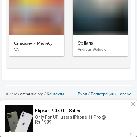
Спасатели Малибу
Stellaris
VA
Andreas Waldetoft
© 2026 ostmusic.org /
Контакты
Вход
/
Регистрация
/
Наверх
Все аудио материалы являются собственностью их изготовителя (владельца
прав) и охраняются Законом «Об авторском праве и смежных правах». Вы
можете использовать такие материалы только в том в случае, если
использование производится с ознакомительными целями - для прочих целей
вы должны приобрести лицензионную запись.
00:00
00:00
Error loading media: File could not be played