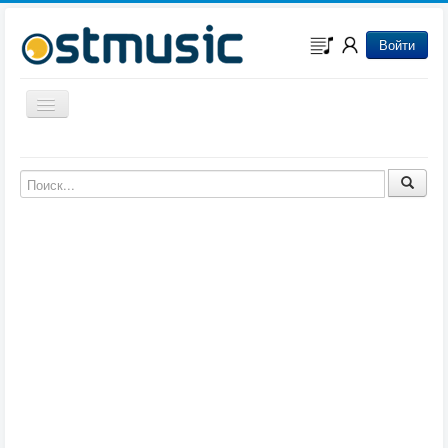
Войти
Включить/выключить навигацию
Музыка из игр
Музыка из фильмов
Музыка из мультфильмов
Музыка из сериалов
Музыка из аниме