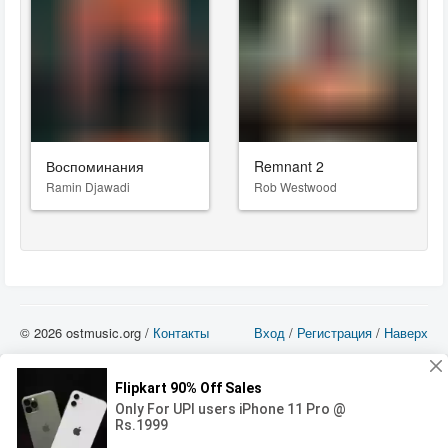
Воспоминания
Remnant 2
Ramin Djawadi
Rob Westwood
© 2026 ostmusic.org /
Контакты
Вход
/
Регистрация
/
Наверх
Все аудио материалы являются собственностью их изготовителя (владельца
прав) и охраняются Законом «Об авторском праве и смежных правах». Вы
можете использовать такие материалы только в том в случае, если
использование производится с ознакомительными целями - для прочих целей
вы должны приобрести лицензионную запись.