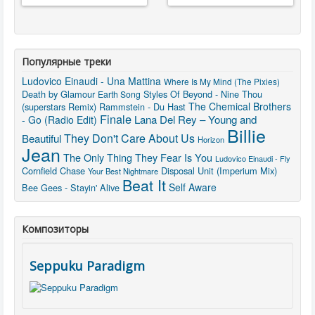
Популярные треки
Ludovico Einaudi - Una Mattina
Where Is My Mind (The Pixies)
Death by Glamour
Styles Of Beyond - Nine Thou
Earth Song
The Chemical Brothers
(superstars Remix)
Rammstein - Du Hast
Finale
Lana Del Rey – Young and
- Go (Radio Edit)
Billie
They Don't Care About Us
Beautiful
Horizon
Jean
The Only Thing They Fear Is You
Ludovico Einaudi - Fly
Cornfield Chase
Disposal Unit (Imperium Mix)
Your Best Nightmare
Beat It
Self Aware
Bee Gees - Stayin' Alive
Композиторы
Seppuku Paradigm