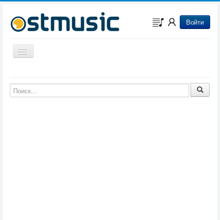
Войти
Включить/выключить навигацию
Музыка из игр
Музыка из фильмов
Музыка из мультфильмов
Музыка из сериалов
Музыка из аниме