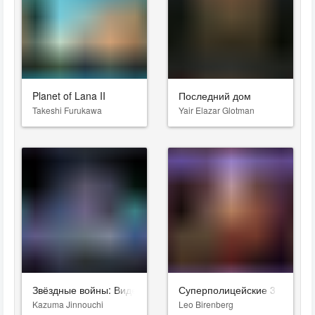
Planet of Lana II
Последний дом
Takeshi Furukawa
Yair Elazar Glotman
Звёздные войны: Видения. Девятый джедай
Суперполицейские 3
Kazuma Jinnouchi
Leo Birenberg