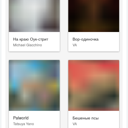
На краю Оук-стрит
Вор-одиночка
Michael Giacchino
VA
Palworld
Бешеные псы
Tatsuya Yano
VA