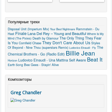
Популярные треки
Disposal Unit (Imperium Mix)
Rammstein - Du
Your Best Nightmare
Finale
Lana Del Rey – Young and Beautiful
Hast
Where Is My
The Only Thing They Fear
Death by Glamour
Mind (The Pixies)
They Don't Care About Us
Is You
Cornfield Chase
Styles
The
Of Beyond - Nine Thou (superstars Remix)
Ludovico Einaudi - Fly
Billie Jean
Chemical Brothers - Go (Radio Edit)
Beat It
Ludovico Einaudi - Una Mattina
Self Aware
Horizon
Bee Gees - Stayin' Alive
Earth Song
Композиторы
Greg Chandler