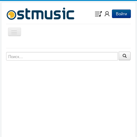
Войти
Включить/выключить навигацию
Музыка из игр
Музыка из фильмов
Музыка из мультфильмов
Музыка из сериалов
Музыка из аниме