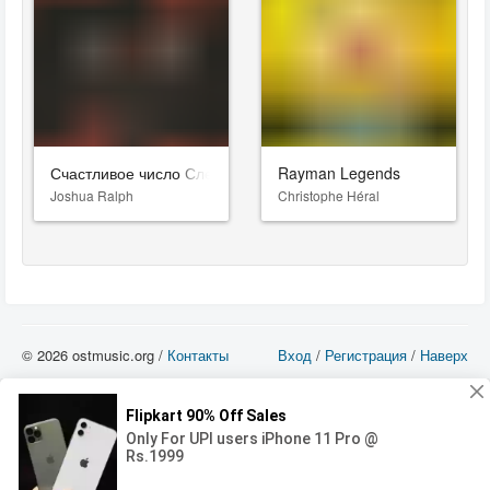
Счастливое число Слевина
Rayman Legends
Joshua Ralph
Christophe Héral
© 2026 ostmusic.org /
Контакты
Вход
/
Регистрация
/
Наверх
Все аудио материалы являются собственностью их изготовителя (владельца
прав) и охраняются Законом «Об авторском праве и смежных правах». Вы
можете использовать такие материалы только в том в случае, если
использование производится с ознакомительными целями - для прочих целей
вы должны приобрести лицензионную запись.