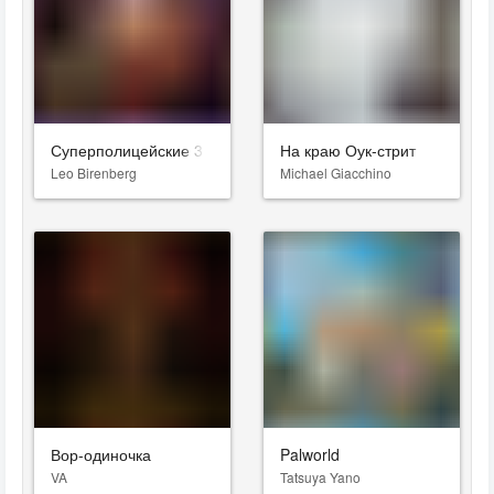
Суперполицейские 3
На краю Оук-стрит
Leo Birenberg
Michael Giacchino
Вор-одиночка
Palworld
VA
Tatsuya Yano