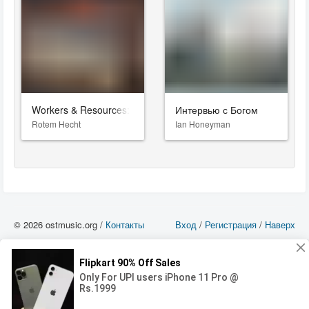
Workers & Resources: Soviet Republic
Интервью с Богом
Rotem Hecht
Ian Honeyman
© 2026 ostmusic.org /
Контакты
Вход
/
Регистрация
/
Наверх
Все аудио материалы являются собственностью их изготовителя (владельца
прав) и охраняются Законом «Об авторском праве и смежных правах». Вы
можете использовать такие материалы только в том в случае, если
использование производится с ознакомительными целями - для прочих целей
вы должны приобрести лицензионную запись.