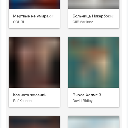
Мертвые не умирают
Больница Никербокер
SQURL
Cliff Martinez
Комната желаний
Энола Холмс 3
Raf Keunen
David Ridley