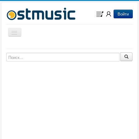
Войти
Включить/выключить навигацию
Музыка из игр
Музыка из фильмов
Музыка из мультфильмов
Музыка из сериалов
Музыка из аниме