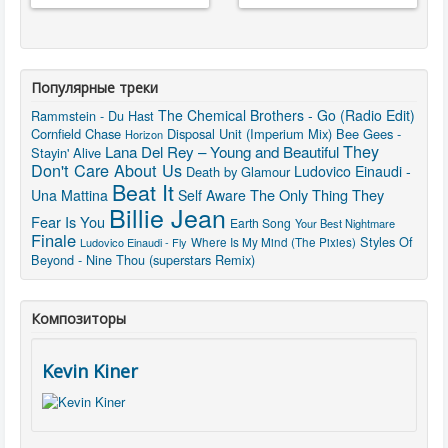
Популярные треки
The Chemical Brothers - Go (Radio Edit)
Rammstein - Du Hast
Cornfield Chase
Disposal Unit (Imperium Mix)
Bee Gees -
Horizon
They
Lana Del Rey – Young and Beautiful
Stayin' Alive
Don't Care About Us
Ludovico Einaudi -
Death by Glamour
Beat It
The Only Thing They
Una Mattina
Self Aware
Billie Jean
Fear Is You
Earth Song
Your Best Nightmare
Finale
Styles Of
Where Is My Mind (The Pixies)
Ludovico Einaudi - Fly
Beyond - Nine Thou (superstars Remix)
Композиторы
Kevin Kiner