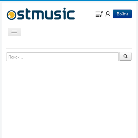
Войти
Включить/выключить навигацию
Музыка из игр
Музыка из фильмов
Музыка из мультфильмов
Музыка из сериалов
Музыка из аниме