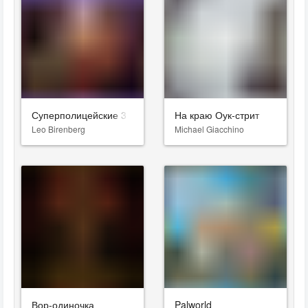
Суперполицейские 3
На краю Оук-стрит
Leo Birenberg
Michael Giacchino
Вор-одиночка
Palworld