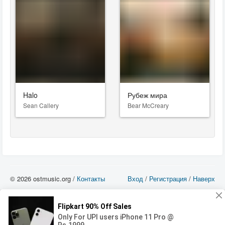
Halo
Рубеж мира
Sean Callery
Bear McCreary
© 2026 ostmusic.org /
Контакты
Вход
/
Регистрация
/
Наверх
Все аудио материалы являются собственностью их изготовителя (владельца
прав) и охраняются Законом «Об авторском праве и смежных правах». Вы
можете использовать такие материалы только в том в случае, если
использование производится с ознакомительными целями - для прочих целей