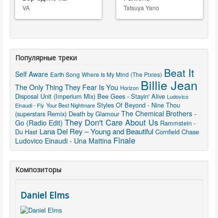
VA
Tatsuya Yano
Популярные треки
Beat It
Self Aware
Earth Song
Where Is My Mind (The Pixies)
Billie Jean
The Only Thing They Fear Is You
Horizon
Disposal Unit (Imperium Mix)
Bee Gees - Stayin' Alive
Ludovico
Styles Of Beyond - Nine Thou
Einaudi - Fly
Your Best Nightmare
The Chemical Brothers -
(superstars Remix)
Death by Glamour
They Don't Care About Us
Go (Radio Edit)
Rammstein -
Lana Del Rey – Young and Beautiful
Du Hast
Cornfield Chase
Finale
Ludovico Einaudi - Una Mattina
Композиторы
Daniel Elms