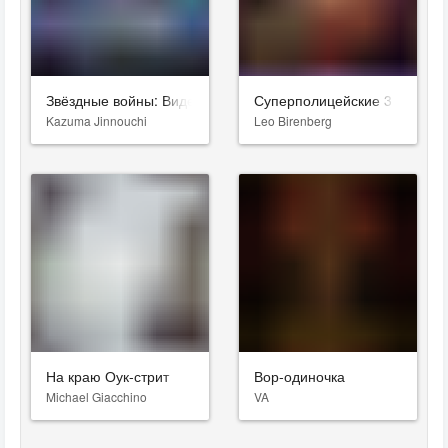
Звёздные войны: Видения. Девятый джедай
Суперполицейские 3
Kazuma Jinnouchi
Leo Birenberg
На краю Оук-стрит
Вор-одиночка
Michael Giacchino
VA