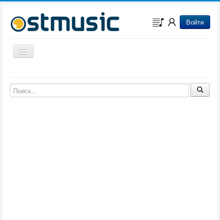
Войти
Включить/выключить навигацию
Музыка из игр
Музыка из фильмов
Музыка из мультфильмов
Музыка из сериалов
Музыка из аниме