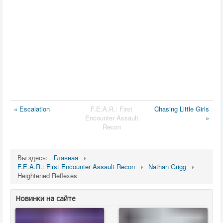
« Escalation
F.E.A.R.: First
Chasing Little Girls
Encounter Assault
»
Recon
Вы здесь:
Главная
F.E.A.R.: First Encounter Assault Recon
Nathan Grigg
Heightened Reflexes
Новинки на сайте