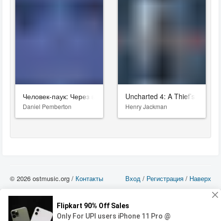
Человек-паук: Через вселенные
Uncharted 4: A Thief’s End
Daniel Pemberton
Henry Jackman
© 2026 ostmusic.org /
Контакты
Вход
/
Регистрация
/
Наверх
Все аудио материалы являются собственностью их изготовителя (владельца
прав) и охраняются Законом «Об авторском праве и смежных правах». Вы
можете использовать такие материалы только в том в случае, если
использование производится с ознакомительными целями - для прочих целей