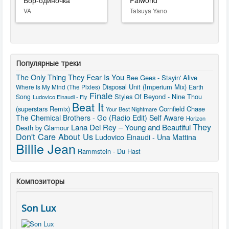
Вор-одиночка
Palworld
VA
Tatsuya Yano
Популярные треки
The Only Thing They Fear Is You
Bee Gees - Stayin' Alive
Disposal Unit (Imperium Mix)
Where Is My Mind (The Pixies)
Earth
Finale
Styles Of Beyond - Nine Thou
Song
Ludovico Einaudi - Fly
Beat It
(superstars Remix)
Cornfield Chase
Your Best Nightmare
The Chemical Brothers - Go (Radio Edit)
Self Aware
Horizon
They
Lana Del Rey – Young and Beautiful
Death by Glamour
Don't Care About Us
Ludovico Einaudi - Una Mattina
Billie Jean
Rammstein - Du Hast
Композиторы
Son Lux