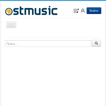
Войти
Включить/выключить навигацию
Музыка из игр
Музыка из фильмов
Музыка из мультфильмов
Музыка из сериалов
Музыка из аниме