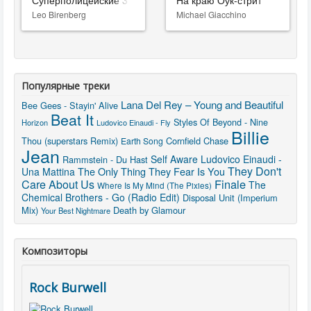
Суперполицейские 3
На краю Оук-стрит
Leo Birenberg
Michael Giacchino
Популярные треки
Lana Del Rey – Young and Beautiful
Bee Gees - Stayin' Alive
Beat It
Styles Of Beyond - Nine
Horizon
Ludovico Einaudi - Fly
Billie
Thou (superstars Remix)
Cornfield Chase
Earth Song
Jean
Self Aware
Ludovico Einaudi -
Rammstein - Du Hast
They Don't
The Only Thing They Fear Is You
Una Mattina
Finale
Care About Us
The
Where Is My Mind (The Pixies)
Chemical Brothers - Go (Radio Edit)
Disposal Unit (Imperium
Mix)
Death by Glamour
Your Best Nightmare
Композиторы
Rock Burwell