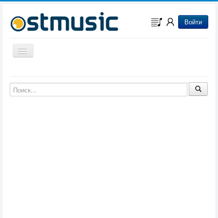
Войти
Включить/выключить навигацию
Музыка из игр
Музыка из фильмов
Музыка из мультфильмов
Музыка из сериалов
Музыка из аниме